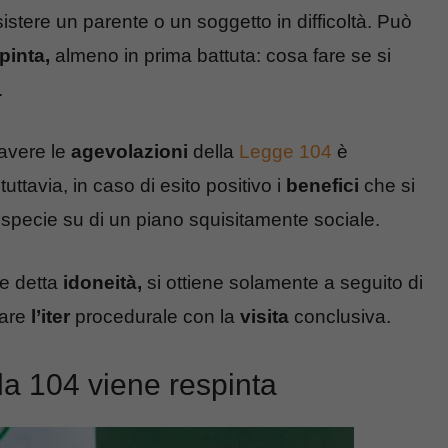
stere un parente o un soggetto in difficoltà. Può
pinta,
almeno in prima battuta: cosa fare se si
.
 avere le
agevolazioni
della
Legge 104
è
tuttavia, in caso di esito positivo i
benefici
che si
, specie su di un piano squisitamente sociale.
ne detta
idoneità,
si ottiene solamente a seguito di
tare
l’iter
procedurale con la
visita
conclusiva.
lla 104 viene respinta