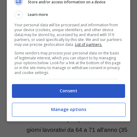
Store and/or access information on a device
raggiunto un’età anagrafica di almeno
Learn more
67 anni, per i lavoratori autonomi è
Your personal data will be processed and information from
sufficente l’anzianità di 63 anni;
your device (cookies, unique identifiers, and other device
data) may be stored by, accessed by and shared with 319
partners, or used specifically by this site. We and our partners
may use precise geolocation data.
List of partners.
Hanno la possibilità di andare in pensione
Some vendors may process your personal data on the basis
of legitimate interest, which you can object to by managing
anticipata anche altre categorie di lavoratori
your options below. Look for a link at the bottom of this page
or in the site menu to manage or withdraw consent in privacy
che svolgono mansioni pesanti:
and cookie settings.
Lavoratori occupati per un numero di
Consent
giorni lavorativi pari o superiore a 78
all’anno;
Manage options
Lavoratori occupati per un numero di
giorni lavorativi da 64 a 71 all’anno (35