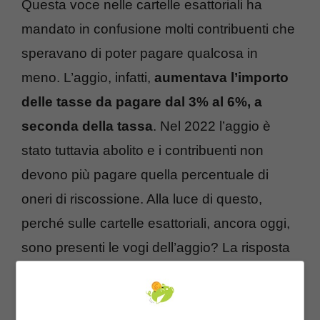
Questa voce nelle cartelle esattoriali ha
mandato in confusione molti contribuenti che
speravano di poter pagare qualcosa in
meno. L’aggio, infatti,
aumentava l’importo
delle tasse da pagare dal 3% al 6%, a
seconda della tassa
. Nel 2022 l’aggio è
stato tuttavia abolito e i contribuenti non
devono più pagare quella percentuale di
oneri di riscossione. Alla luce di questo,
perché sulle cartelle esattoriali, ancora oggi,
sono presenti le vogi dell’aggio? La risposta
è in realtà abbastanza semplice. La Legge di
Bilancio 2022 specifica che l’abolizione degli