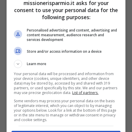
oneri di riscossione dalle tasse
a decorre
missionerisparmio.it asks for your
consent to use your personal data for the
dal 1 gennaio 2022
. Questo significa che le
following purposes:
tasse non pagare prima del 1 gennaio sono
ancora soggette all’aggio e al pagamento
Personalised advertising and content, advertising and
content measurement, audience research and
services development
che avrebbero effettuato prima della messa
in opera della Legge di Bilancio.
Store and/or access information on a device
Learn more
Your personal data will be processed and information from
your device (cookies, unique identifiers, and other device
data) may be stored by, accessed by and shared with 319
partners, or used specifically by this site. We and our partners
may use precise geolocation data.
List of partners.
Some vendors may process your personal data on the basis
of legitimate interest, which you can object to by managing
your options below. Look for a link at the bottom of this page
or in the site menu to manage or withdraw consent in privacy
and cookie settings.