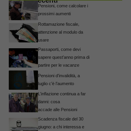
Articoli recenti
Pensioni, come calcolare i
prossimi aumenti
Rottamazione fiscale,
attenzione al modulo da
usare
Passaporti, come devi
sapere quest’anno prima di
partire per le vacanze
Pensioni d’invalidità, a
luglio c’è l’aumento
L’inflazione continua a far
danni: cosa
accade alle Pensioni
Scadenza fiscale del 30
giugno: a chi interessa e