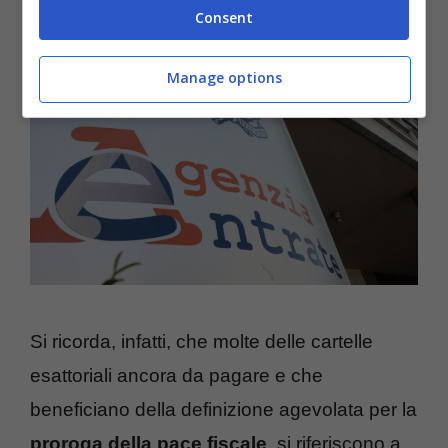
Consent
Manage options
Si ricorda, infatti, che molte delle cartelle
esattoriali ancora da pagare e che
beneficiano della definizione agevolata per la
proroga della pace fiscale
, si riferiscono a