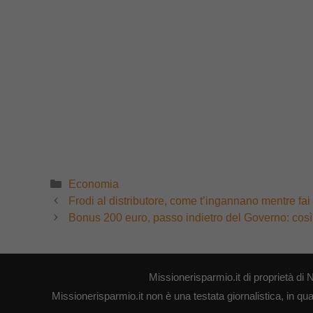
Categorie
Economia
Frodi al distributore, come t’ingannano mentre fa
Bonus 200 euro, passo indietro del Governo: così
Missionerisparmio.it di proprietà 
Missionerisparmio.it non è una testata giornalistica, in qu