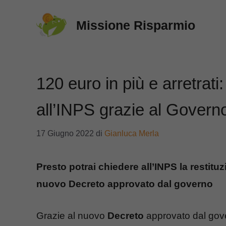
Vai
Missione Risparmio
al
contenuto
120 euro in più e arretrat
all’INPS grazie al Govern
17 Giugno 2022
di
Gianluca Merla
Presto potrai chiedere all’INPS la restituz
nuovo Decreto approvato dal governo
Grazie al nuovo
Decreto
approvato dal gover