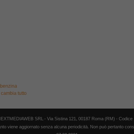
i benzina
 cambia tutto
di NEXTMEDIAWEB SRL - Via Sistina 121, 00187 Roma (RM) - Codice F
anto viene aggiornato senza alcuna periodicità. Non può pertanto consid