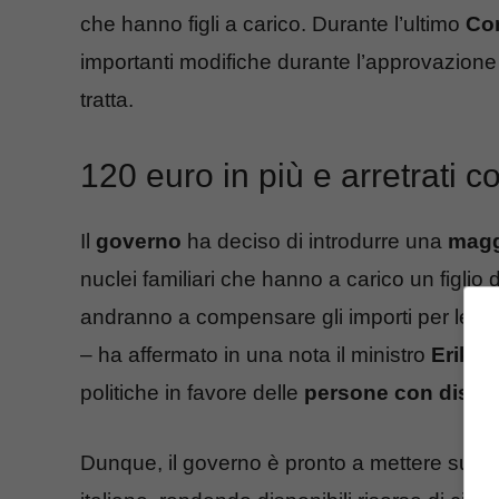
che hanno figli a carico. Durante l’ultimo
Con
importanti modifiche durante l’approvazione 
tratta.
120 euro in più e arretrati c
Il
governo
ha deciso di introdurre una
magg
nuclei familiari che hanno a carico un figli
andranno a compensare gli importi per le fam
– ha affermato in una nota il ministro
Erika 
politiche in favore delle
persone con disabi
Dunque, il governo è pronto a mettere sul pi