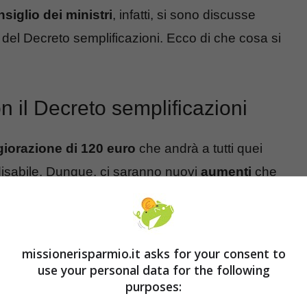
siglio dei ministri
, infatti, si sono discusse
del Decreto semplificazioni. Ecco di che cosa si
on il Decreto semplificazioni
iorazione di 120 euro
che andrà a tutti quei
o disabile. Dunque, ci saranno nuovi
aumenti
che
iglie “con almeno un figlio a carico con disabilità
Stefani
– mediante l’utilizzo del Fondo per le
lità
per il 2022”.
missionerisparmio.it asks for your consent to
use your personal data for the following
atto importanti
incrementi
per molte famiglie
purposes: