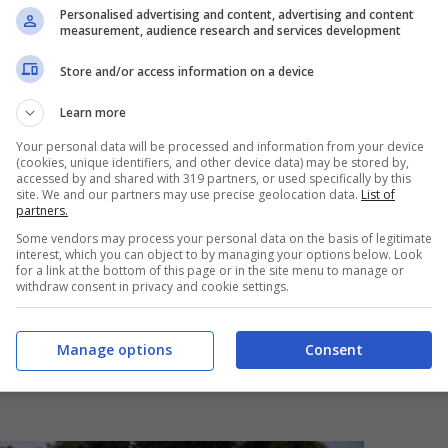
a
122 milioni di euro
. La modifica potrebbe
Personalised advertising and content, advertising and content
measurement, audience research and services development
 in difficoltà in quanto verrebbe riconosciuto
hi ha figli
maggiorenni
– riporta Il Giornale –
Store and/or access information on a device
maggiorenni con disabilità interessati dagli
Learn more
ioni fino a 120 euro per circa 37 mila nuclei”.
Your personal data will be processed and information from your device
(cookies, unique identifiers, and other device data) may be stored by,
accessed by and shared with 319 partners, or used specifically by this
site. We and our partners may use precise geolocation data.
List of
partners.
Some vendors may process your personal data on the basis of legitimate
interest, which you can object to by managing your options below. Look
for a link at the bottom of this page or in the site menu to manage or
withdraw consent in privacy and cookie settings.
Manage options
Consent