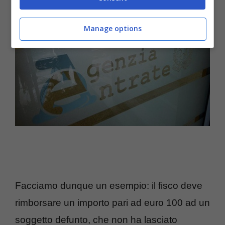
Manage options
Facciamo dunque un esempio: il fisco deve
rimborsare un importo pari ad euro 100 ad un
soggetto defunto, che non ha lasciato