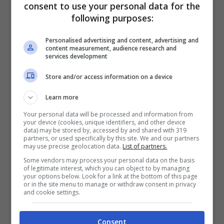
consent to use your personal data for the
following purposes:
Personalised advertising and content, advertising and
content measurement, audience research and
Cambia il calendario ma non solo: tutte
services development
le novità riguardanti il fisco
Store and/or access information on a device
Learn more
Semplificata anche la la procedura di
Your personal data will be processed and information from
erogazione dei rimborsi fiscali per gli eredi,
your device (cookies, unique identifiers, and other device
data) may be stored by, accessed by and shared with 319
che si rifà all’articolo 28 del testo di
partners, or used specifically by this site. We and our partners
may use precise geolocation data.
List of partners.
riferimento sulle successioni e donazioni. A
Some vendors may process your personal data on the basis
questo è stato aggiunto un nuovo comma 6-
of legitimate interest, which you can object to by managing
your options below. Look for a link at the bottom of this page
bis. Definisce che i
rimborsi dell’Agenzia
or in the site menu to manage or withdraw consent in privacy
and cookie settings.
delle Entrate
dovuti al defunto verranno
erogati in base al diritto di eredità.
Consent