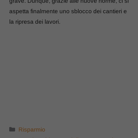
grave. Dunque, grazie alle nuove norme, ci si
aspetta finalmente uno sblocco dei cantieri e
la ripresa dei lavori.
Categorie
Risparmio