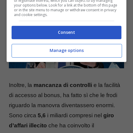
of legitimate interest, which you can object to by managing
your options below. Look for a link at the bottom of this page
or in the site menu to manage or withdraw consent in privacy
and cookie settings.
Consent
Manage options
Inoltre, la
mancanza
di controlli
e la facilità
di accesso al bonus, ha fatto sì che le frodi
riguardo la manovra diventassero enormi.
Sono circa
5,6
i miliardi compresi nel
giro
d’affari illecito
che ha coinvolto il