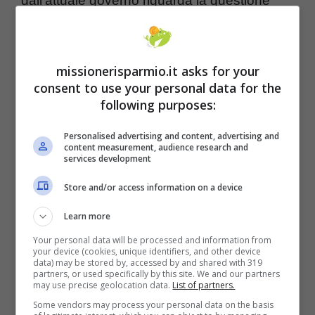
dall’attuale governo riguarda la questione
della
cessione dei crediti
. Le banche e gli
istituti di credito, infatti, hanno velocemente
missionerisparmio.it asks for your
raggiunto la
capienza fiscale
, provocando
consent to use your personal data for the
un blocco delle cessioni.
following purposes:
Personalised advertising and content, advertising and
content measurement, audience research and
services development
Store and/or access information on a device
Learn more
Your personal data will be processed and information from
your device (cookies, unique identifiers, and other device
data) may be stored by, accessed by and shared with 319
partners, or used specifically by this site. We and our partners
may use precise geolocation data.
List of partners.
Some vendors may process your personal data on the basis