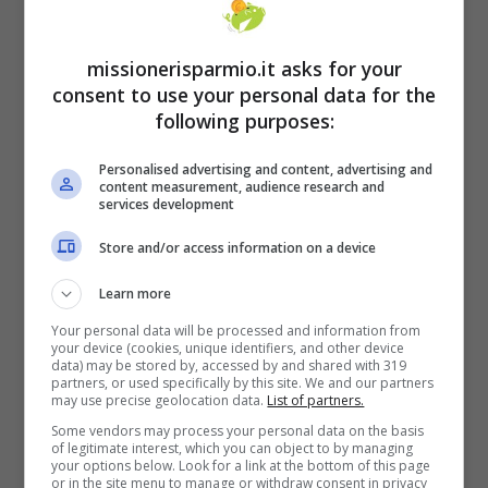
Ciò vale anche nel caso dei percettori del
Reddito che difatti non hanno dovuto
missionerisparmio.it asks for your
presentare la richiesta, ricevendo il bonus
consent to use your personal data for the
direttamente sull’assegno di luglio.
following purposes:
Personalised advertising and content, advertising and
content measurement, audience research and
services development
Store and/or access information on a device
Learn more
Your personal data will be processed and information from
your device (cookies, unique identifiers, and other device
data) may be stored by, accessed by and shared with 319
partners, or used specifically by this site. We and our partners
may use precise geolocation data.
List of partners.
Some vendors may process your personal data on the basis
of legitimate interest, which you can object to by managing
your options below. Look for a link at the bottom of this page
or in the site menu to manage or withdraw consent in privacy