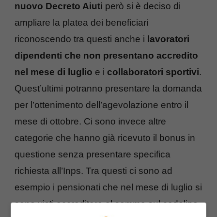
nuovo Decreto Aiuti
però si è deciso di
ampliare la platea dei beneficiari
riconoscendo tra questi anche i
lavoratori
dipendenti che non presentano accredito
nel mese di luglio
e i
collaboratori sportivi
.
Quest’ultimi potranno presentare la domanda
per l’ottenimento dell’agevolazione entro il
mese di ottobre. Ci sono invece altre
categorie che hanno già ricevuto il bonus in
questione senza presentare specifica
richiesta all’Inps. Tra questi ci sono ad
esempio i pensionati che nel mese di luglio si
sono visti accreditare al somma sul cedolino.