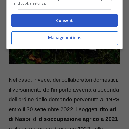
and cookie settings.
Consent
Manage options
Nel caso, invece, dei collaboratori domestici,
il versamento dell’importo avverrà a seconda
dell’ordine delle domande pervenute all’
INPS
entro il 30 settembre 2022. I soggetti
titolari
di Naspi
, di
disoccupazione agricola 2021
e titolari nel mese di giugno 2022 delle