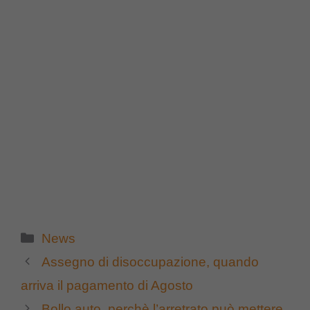
Categorie
News
Assegno di disoccupazione, quando
arriva il pagamento di Agosto
Bollo auto, perchè l’arretrato può mettere