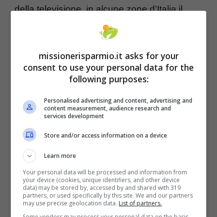
della televisione, in alcune zone d’Italia il
segnale non arriva. Si è individuato nel
segnale satellitare una valida soluzione alla
missionerisparmio.it asks for your
problematica. Con un apparecchio che
consent to use your personal data for the
recepisca segnale da satellite, anche le
following purposes:
persone che abitano in posti meno
Personalised advertising and content, advertising and
raggiungibili potranno avere accesso ai
content measurement, audience research and
services development
canali televisivi. Il metodo di ottenimento e
Store and/or access information on a device
utilizzo del nuovo bonus tv sono simili a
Learn more
quello vecchio. Si tratta di uno sconto
Your personal data will be processed and information from
applicabile all’acquisto di un apparecchio di
your device (cookies, unique identifiers, and other device
data) may be stored by, accessed by and shared with 319
ricezione satellitare che il rivenditore applica
partners, or used specifically by this site. We and our partners
may use precise geolocation data.
List of partners.
immediatamente sull’acquisto. Il rinvenditore
Some vendors may process your personal data on the basis