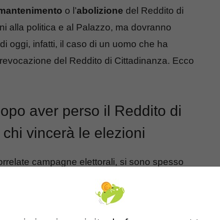
mantenimento
o l’
abolizione
del Reddito di
i alla politica e al Palazzo, ma dovranno
di oggi, infatti, il caso di un uomo che ha
 revocazione del Reddito di Cittadinanza. Ecco
 dopo aver perso il Reddito di
chi vincerà le elezioni
correlate campagne elettorali, si sono spesso
facili da affrontare in tempi di urla, battibecchi e
di Cittadinanza che (a prescindere da come la si
blema reale
del Paese, dovrà essere toccato