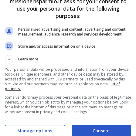
missionerisparmio.it asks for your consent to
use your personal data for the following
purposes:
a fortemente voluta dal
Movimento
5 Stelle
, è un
Personalised advertising and content, advertising and content
measurement, audience research and services development
 italiani (circa 1 milione di nuclei familiari), molti dei
oni di povertà assoluta.
Store and/or access information on a device
Learn more
Your personal data will be processed and information from your device
(cookies, unique identifiers, and other device data) may be stored by,
accessed by and shared with 319 partners, or used specifically by this
site. We and our partners may use precise geolocation data.
List of
partners.
Some vendors may process your personal data on the basis of legitimate
interest, which you can object to by managing your options below. Look
for a link at the bottom of this page or in the site menu to manage or
withdraw consent in privacy and cookie settings.
Manage options
Consent