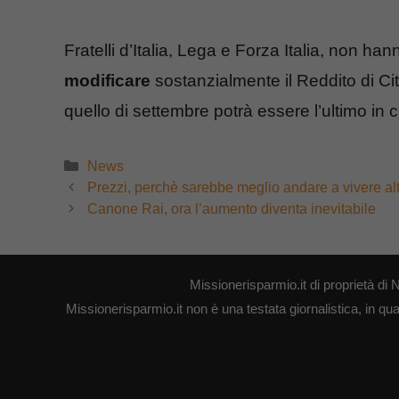
Fratelli d’Italia, Lega e Forza Italia, non ha
modificare
sostanzialmente il Reddito di Ci
quello di settembre potrà essere l’ultimo in
Categorie
News
Prezzi, perchè sarebbe meglio andare a vivere al
Canone Rai, ora l’aumento diventa inevitabile
Missionerisparmio.it di proprietà 
Missionerisparmio.it non è una testata giornalistica, in qu