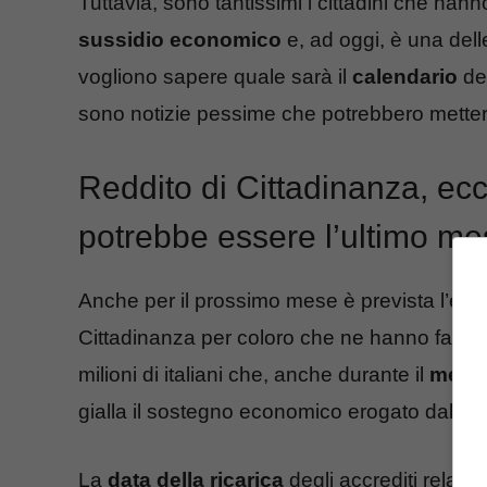
Tuttavia, sono tantissimi i cittadini che hanno 
sussidio economico
e, ad oggi, è una delle
vogliono sapere quale sarà il
calendario
dei
sono notizie pessime che potrebbero mette
Reddito di Cittadinanza, ecc
potrebbe essere l’ultimo m
Anche per il prossimo mese è prevista l’er
Cittadinanza per coloro che ne hanno fatto ric
milioni di italiani che, anche durante il
mese 
gialla il sostegno economico erogato dallo S
La
data della ricarica
degli accrediti relati