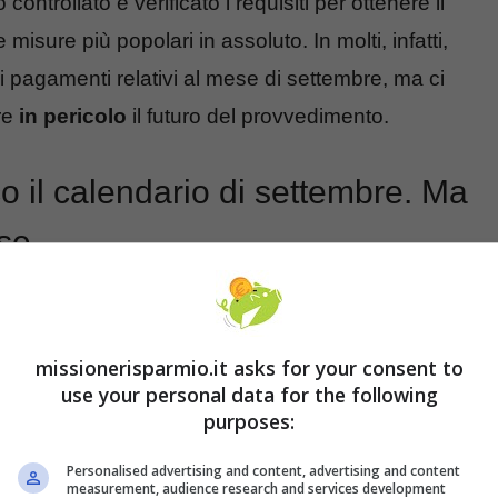
controllato e verificato i requisiti per ottenere il
 misure più popolari in assoluto. In molti, infatti,
 pagamenti relativi al mese di settembre, ma ci
re
in pericolo
il futuro del provvedimento.
o il calendario di settembre. Ma
ese
ogazione del
pagamento
del Reddito di
hiesta e risultano averne diritto. Si tratta di
missionerisparmio.it asks for your consent to
di settembre
, riceveranno sulla classica card
use your personal data for the following
purposes:
tato.
Personalised advertising and content, advertising and content
vi al mese di settembre dipenderà ancora una volta
measurement, audience research and services development