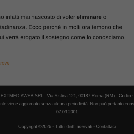
nno infatti mai nascosto di voler
eliminare
o
ttadinanza. Ecco perché in molti ora temono che
 cui verrà erogato il sostegno come lo conosciamo.
trove
di NEXTMEDIAWEB SRL - Via Sistina 121, 00187 Roma (RM) - Codice F
anto viene aggiornato senza alcuna periodicità. Non può pertanto consid
07.03.2001
Copyright ©2026 - Tutti i diritti riservati -
Contattaci