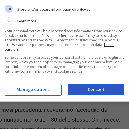
o al sostegno economico. Infatti, il calendario
Store and/or access information on a device
ata fatta la
richiesta
. Ecco in che modo.
Learn more
Your personal data will be processed and information from your device
(cookies, unique identifiers, and other device data) may be stored by,
accessed by and shared with 319 partners, or used specifically by this
site. We and our partners may use precise geolocation data.
List of
partners.
Some vendors may process your personal data on the basis of legitimate
interest, which you can object to by managing your options below. Look
for a link at the bottom of this page or in the site menu to manage or
withdraw consent in privacy and cookie settings.
Manage options
Consent
i mesi precedenti, riceveranno l’accredito del
comunque non oltre il 30 dello stesso. Chi, invece,