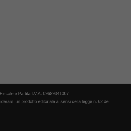
iscale e Partita I.V.A. 09689341007
erarsi un prodotto editoriale ai sensi della legge n. 62 del