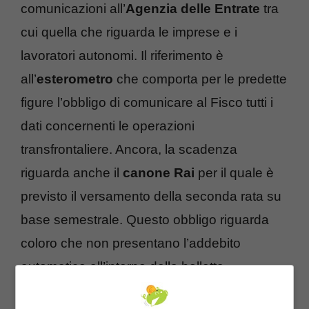
comunicazioni all’
Agenzia delle Entrate
tra
cui quella che riguarda le imprese e i
lavoratori autonomi. Il riferimento è
all’
esterometro
che comporta per le predette
figure l’obbligo di comunicare al Fisco tutti i
dati concernenti le operazioni
transfrontaliere. Ancora, la scadenza
riguarda anche il
canone Rai
per il quale è
previsto il versamento della seconda rata su
base semestrale. Questo obbligo riguarda
coloro che non presentano l’addebito
automatico all’interno della bolletta.