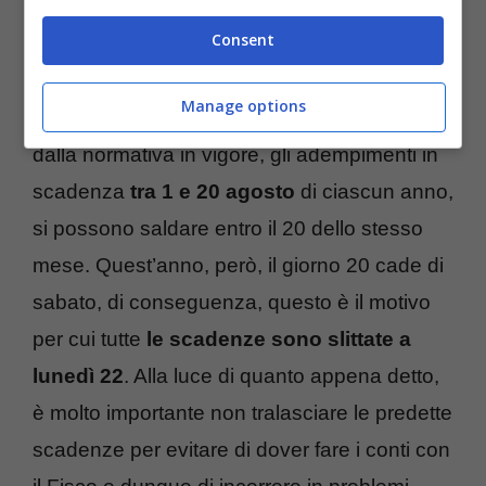
Consent
Manage options
Va precisato che secondo quanto stabilito
dalla normativa in vigore, gli adempimenti in
scadenza
tra 1 e 20 agosto
di ciascun anno,
si possono saldare entro il 20 dello stesso
mese. Quest’anno, però, il giorno 20 cade di
sabato, di conseguenza, questo è il motivo
per cui tutte
le scadenze sono slittate a
lunedì 22
. Alla luce di quanto appena detto,
è molto importante non tralasciare le predette
scadenze per evitare di dover fare i conti con