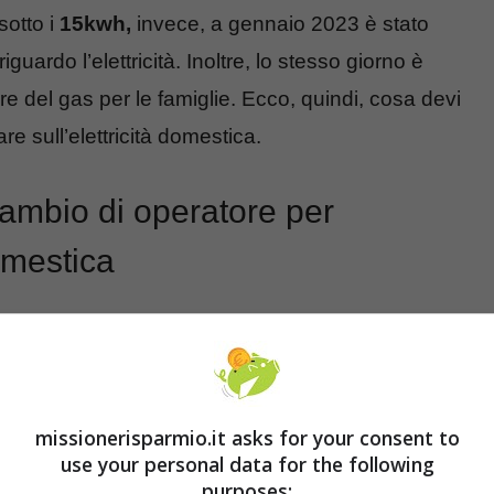
sotto i
15kwh,
invece, a gennaio 2023 è stato
iguardo l’elettricità. Inoltre, lo stesso giorno è
ture del gas per le famiglie. Ecco, quindi, cosa devi
e sull’elettricità domestica.
ambio di operatore per
domestica
’intenzione di
cambiare operatore energetico
trovare l’offerta che convenga di più alla luce dei
ità di regolazione per energia reti e ambiente. Si
missionerisparmio.it asks for your consent to
i operatori sia per l’elettricità che per il gas. Sono
use your personal data for the following
 di affidarsi al mercato tutelato (dal
83,3%
si è
purposes: