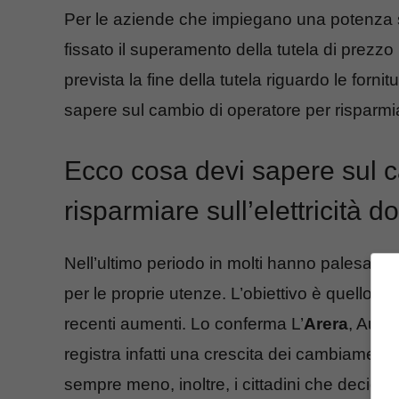
Per le aziende che impiegano una potenza 
fissato il superamento della tutela di prezzo r
prevista la fine della tutela riguardo le forni
sapere sul cambio di operatore per risparmiar
Ecco cosa devi sapere sul c
risparmiare sull’elettricità 
Nell’ultimo periodo in molti hanno palesato l
per le proprie utenze. L’obiettivo è quello di 
recenti aumenti. Lo conferma L’
Arera
, Autor
registra infatti una crescita dei cambiamenti d
sempre meno, inoltre, i cittadini che decidono