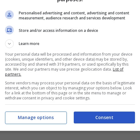
Personalised advertising and content, advertising and content
measurement, audience research and services development
assare dal mercato tutelato a quello libero. Il
Store and/or access information on a device
nvenienti rispetto a quelle presenti nel
mercato
Learn more
ta a favore di quest’ultimo, soprattutto per via
Your personal data will be processed and information from your device
. Coloro che, infatti, hanno optato per il mercato
(cookies, unique identifiers, and other device data) may be stored by,
accessed by and shared with 319 partners, or used specifically by this
pattato meglio gli aumenti dei prezzi.
site. We and our partners may use precise geolocation data.
List of
partners.
Some vendors may process your personal data on the basis of legitimate
interest, which you can object to by managing your options below. Look
for a link at the bottom of this page or in the site menu to manage or
withdraw consent in privacy and cookie settings.
Manage options
Consent