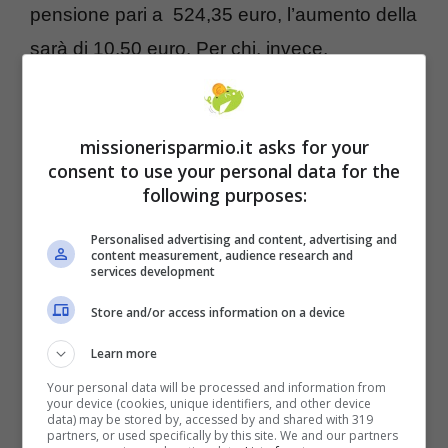
pensione pari a 524,35 euro, l’aumento della
sarà di 10,50 euro. Per chi, invece,
guadagna 1000 euro al mese, l’aumento
della rivalutazione sarà di 20 euro.
Chi
missionerisparmio.it asks for your
riceverà l’aumento delle pensioni di
consent to use your personal data for the
ottobre?
Tutti quei cittadini che hanno un
following purposes:
reddito annuale inferiore al limite di 35 mila
Personalised advertising and content, advertising and
euro e che riceve una pensione fino a 4
content measurement, audience research and
services development
volte il trattamento minimo.
Store and/or access information on a device
Learn more
Your personal data will be processed and information from
your device (cookies, unique identifiers, and other device
data) may be stored by, accessed by and shared with 319
partners, or used specifically by this site. We and our partners