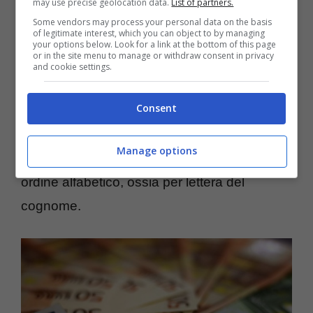
may use precise geolocation data.
List of partners.
Some vendors may process your personal data on the basis
of legitimate interest, which you can object to by managing
your options below. Look for a link at the bottom of this page
or in the site menu to manage or withdraw consent in privacy
and cookie settings.
Consent
Come nei nei mesi passati, il versamento del
trattamento pensionistico sarà in modo
Manage options
scaglionato, suddividendo i vari utenti in
ordine alfabetico, ossia per lettera del
cognome.