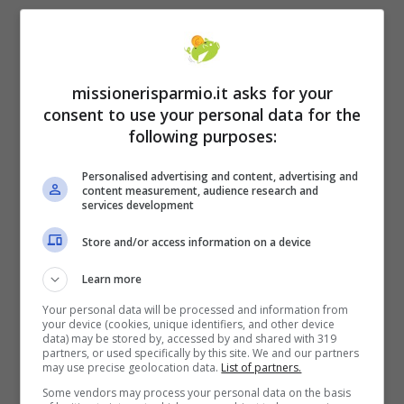
missionerisparmio.it asks for your
consent to use your personal data for the
following purposes:
Il problema si è rivelato essere la
Certificazione Unica compilata dall’INPS, che
Personalised advertising and content, advertising and
content measurement, audience research and
a casua di un errore nel calcolo indicava un
services development
importo della penisone maggiore di quanto
Store and/or access information on a device
effettivamente percepito. Si tratta di un errore
Learn more
abbastanza comune in realtà. Succede
Your personal data will be processed and information from
abbastanza spesso che l’INPS sbagli a
your device (cookies, unique identifiers, and other device
data) may be stored by, accessed by and shared with 319
scrivere l’importo della pensione, e a questo
partners, or used specifically by this site. We and our partners
may use precise geolocation data.
List of partners.
normalmente seguono conseguenze. In
Some vendors may process your personal data on the basis