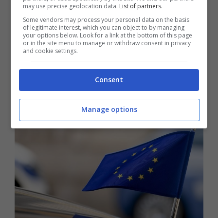
may use precise geolocation data.
List of partners.
Some vendors may process your personal data on the basis
of legitimate interest, which you can object to by managing
your options below. Look for a link at the bottom of this page
or in the site menu to manage or withdraw consent in privacy
and cookie settings.
Consent
Manage options