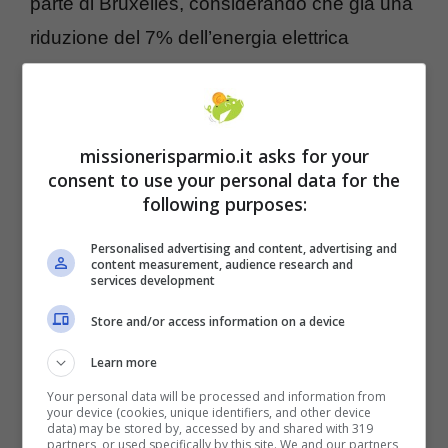
parte di Bruxelles, considerando che già una
riduzione del 7% dell’energia elettrica
utilizzata avrebbe comportato che le aziende
fornitrici di energia diminuissero da remoto la
potenza dei contatori durante le ore di punta.
missionerisparmio.it asks for your
Si tratterebbe di privare i cittadini di gran
consent to use your personal data for the
following purposes:
parte della propria disponibilità elettrica.
Questo renderebbe la vita ancora più difficile
Personalised advertising and content, advertising and
content measurement, audience research and
a chi è già in difficoltà. La diminuzione dei
services development
consumi dovrebbe inoltre durare per tutto
Store and/or access information on a device
l’inverno, più precisamente tra il 1 dicembre
Learn more
2022 e il 31 marzo 2023.
Your personal data will be processed and information from
your device (cookies, unique identifiers, and other device
data) may be stored by, accessed by and shared with 319
partners, or used specifically by this site. We and our partners