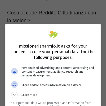
Cosa accade Reddito Cittadinanza con
la Meloni?
Fratelli d’Italia non ha alcuna voglia di fare
una politica assistenzialista sul Reddito di
missionerisparmio.it asks for your
cittadinanza. Se la Meloni ha dichiarato di
consent to use your personal data for the
following purposes:
non volerlo cancellare ma destinarlo solo alle
persone inabili a lavorare, nei giorni scorsi
Personalised advertising and content, advertising and
content measurement, audience research and
diversi esponenti del partito hanno dichiarato
services development
che l’obiettivo nel tempo è quello di abrogare
Store and/or access information on a device
definitivamente il sussidio. Chiaramente la
Learn more
misura verrebbe compensata da politiche di
Your personal data will be processed and information from
sostegno volte a creare lavoro ed una