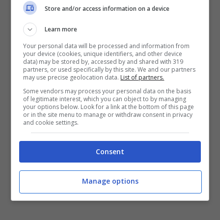
solo requisito. Bisogna infatti avere un ISEE
Store and/or access information on a device
inferiore a
20.000 euro
. Si può richiedere il
Learn more
beneficio anche per i
minorenni a carico
, e
Your personal data will be processed and information from
your device (cookies, unique identifiers, and other device
l’importo massimo erogabile è di
60 euro
. Il
data) may be stored by, accessed by and shared with 319
partners, or used specifically by this site. We and our partners
bonus ricevuto non è cedibile e può essere
may use precise geolocation data.
List of partners.
utilizzato per acquistare gli abbonamenti del
Some vendors may process your personal data on the basis
of legitimate interest, which you can object to by managing
your options below. Look for a link at the bottom of this page
trasporto pubblico locale.
or in the site menu to manage or withdraw consent in privacy
and cookie settings.
Consent
Manage options