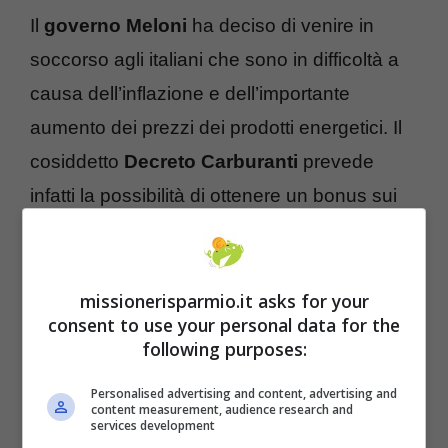
Il
governo Meloni
ha deciso di venire in
soccorso agli italiani che sono in difficoltà a
causa dell’inflazione e dell’importante
aumento dei prezzi dei prodotti energetici. Il
cosiddetto
Decreto Carburanti
prevede
infatti la possibilità di ottenere un bonus sui
trasporti valido fino alla fine del 2023,
cumulabile con altre agevolazioni tariffarie.
missionerisparmio.it asks for your
consent to use your personal data for the
I requisiti richiesti per ottenere
following purposes:
il beneficio nel 2023
Personalised advertising and content, advertising and
content measurement, audience research and
services development
Per ottenere il
bonus trasporti
è richiesto un