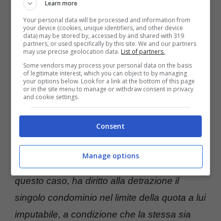
Learn more
I soldi si possono ottenere in modo semplice per la casa -
Missionerisparmio
Your personal data will be processed and information from
your device (cookies, unique identifiers, and other device
data) may be stored by, accessed by and shared with 319
partners, or used specifically by this site. We and our partners
L’Agenzia delle Entrate è molto precisa e
may use precise geolocation data.
List of partners.
specifica:
“La detrazione massima è di 1.800
Some vendors may process your personal data on the basis
of legitimate interest, which you can object to by managing
euro per immobile (36% di 5.000). Il bonus
your options below. Look for a link at the bottom of this page
or in the site menu to manage or withdraw consent in privacy
verde spetta anche per le spese sostenute
and cookie settings.
per interventi eseguiti sulle parti comuni
Consent
esterne degli edifici condominiali,
fino ad un
importo massimo complessivo di 5.000
Manage options
euro
per unità immobiliare a uso abitativo. In
questo caso, ha diritto alla detrazione il
singolo condominio nel limite della quota a lui
imputabile, a condizione che la stessa sia