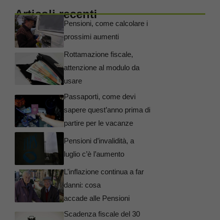
Articoli recenti
Pensioni, come calcolare i
prossimi aumenti
Rottamazione fiscale,
attenzione al modulo da
usare
Passaporti, come devi
sapere quest’anno prima di
partire per le vacanze
Pensioni d’invalidità, a
luglio c’è l’aumento
L’inflazione continua a far
danni: cosa
accade alle Pensioni
Scadenza fiscale del 30