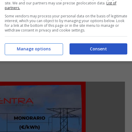
site. We and our partners may use precise geolocation data.
List of
partners.
Some vendors may process your personal data on the basis of legitimate
interest, which you can object to by managing your options below. Look
for a link at the bottom of this page or in the site menu to manage or
withdraw consent in privacy and cookie settings.
Manage options
Consent