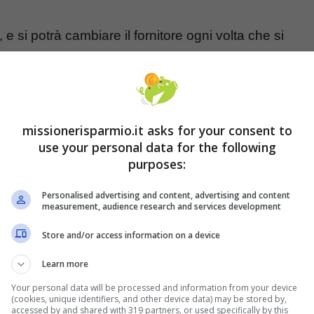
, e si potrà cambiare il fornitore ogni volta che si
ttenzione che sul contratto non sia presente una
so fornitore per un determinato periodo. Anche i
50 euro
.
missionerisparmio.it asks for your consent to
use your personal data for the following
a al mercato libero entro fine
purposes:
Personalised advertising and content, advertising and content
measurement, audience research and services development
quale sarà il suo nuovo fornitore energetico al di
Store and/or access information on a device
 sanzione. Non ci sarà neanche l’interruzione del
Learn more
offerte intermedie
che favoriranno la transizione
Your personal data will be processed and information from your device
(cookies, unique identifiers, and other device data) may be stored by,
accessed by and shared with 319 partners, or used specifically by this