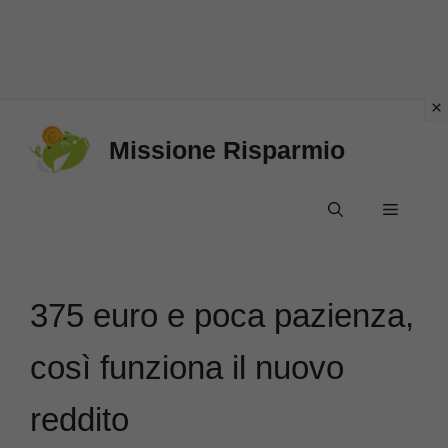
Vai
Missione Risparmio
al
contenuto
Menu
375 euro e poca pazienza,
così funziona il nuovo
reddito