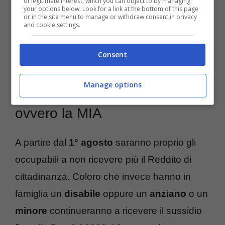
of legitimate interest, which you can object to by managing
your options below. Look for a link at the bottom of this page
or in the site menu to manage or withdraw consent in privacy
and cookie settings.
Consent
Come funziona il nuovo
Manage options
Reddito di cittadinanza,
ovvero la MIA
A partire dal
1° agosto
saranno proprio gli
occupabili a non ricevere più il Reddito di
cittadinanza. Coloro che invece hanno in
famiglia un
disabile
oppure un
anziano
o un
minore
continueranno a ricevere il sussidio