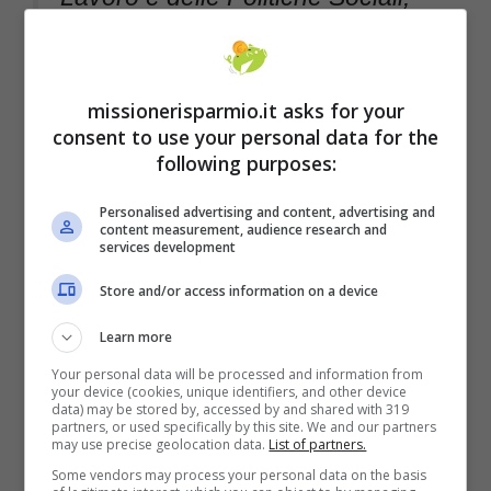
#MarinaCalderone
, durante
l’evento di
@Fondimpresa
.
missionerisparmio.it asks for your
pic.twitter.com/94SRhvtdiJ
consent to use your personal data for the
following purposes:
— Ministero Lavoro
Personalised advertising and content, advertising and
content measurement, audience research and
services development
(@MinLavoro)
April 13, 2023
Store and/or access information on a device
Learn more
Your personal data will be processed and information from
your device (cookies, unique identifiers, and other device
data) may be stored by, accessed by and shared with 319
partners, or used specifically by this site. We and our partners
may use precise geolocation data.
List of partners.
Some vendors may process your personal data on the basis