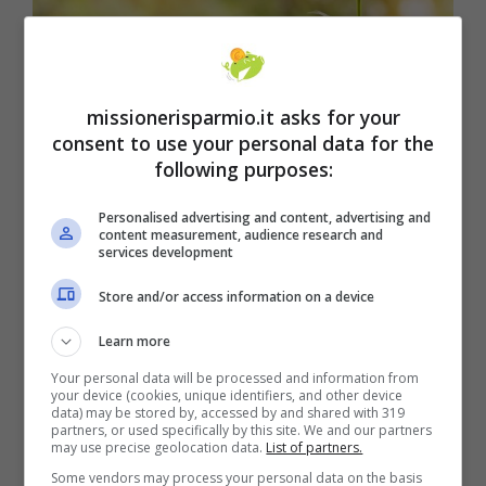
missionerisparmio.it asks for your
consent to use your personal data for the
following purposes:
Personalised advertising and content, advertising and
I tassi di interesse sui mutui continueranno ad aumentare nei
content measurement, audience research and
services development
prossimi mesi/ Missionerisparmio.it
Store and/or access information on a device
Per la prima volta in quindici anni il
mutuo a
Learn more
tasso variabile è diventato meno
Your personal data will be processed and information from
vantaggioso
del mutuo a tasso fisso. Ma il
your device (cookies, unique identifiers, and other device
data) may be stored by, accessed by and shared with 319
peggio non è ancora arrivato, il fondo non è
partners, or used specifically by this site. We and our partners
may use precise geolocation data.
List of partners.
ancora stato toccato: gli esperti del settore
Some vendors may process your personal data on the basis