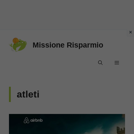
Vai
Missione Risparmio
al
contenuto
Menu
atleti