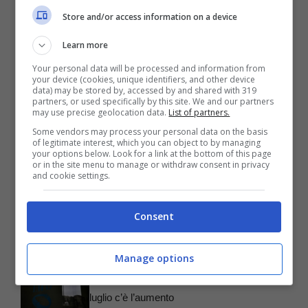
Store and/or access information on a device
Learn more
Your personal data will be processed and information from
your device (cookies, unique identifiers, and other device
data) may be stored by, accessed by and shared with 319
Articoli recenti
partners, or used specifically by this site. We and our partners
may use precise geolocation data.
List of partners.
Pensioni, come calcolare i
Some vendors may process your personal data on the basis
prossimi aumenti
of legitimate interest, which you can object to by managing
your options below. Look for a link at the bottom of this page
Rottamazione fiscale,
or in the site menu to manage or withdraw consent in privacy
and cookie settings.
attenzione al modulo da
usare
Consent
Passaporti, come devi
sapere quest’anno prima di
partire per le vacanze
Manage options
Pensioni d’invalidità, a
luglio c’è l’aumento