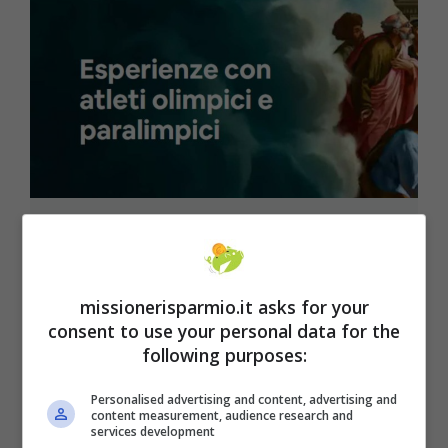
Tokyo 2020, come incontrare gli
atleti olimpici grazie ad Aribnb
Airbnb propone esperienze interattive con atleti
missionerisparmio.it asks for your
consent to use your personal data for the
olimpici e paralimpici direttamente da Tokyo.
following purposes:
Ecco come fare! ...
Leggi tutto
Personalised advertising and content, advertising and
content measurement, audience research and
23 Luglio 2021
services development