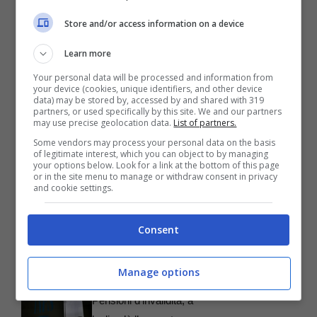
Store and/or access information on a device
Learn more
Your personal data will be processed and information from
your device (cookies, unique identifiers, and other device
data) may be stored by, accessed by and shared with 319
partners, or used specifically by this site. We and our partners
Articoli recenti
may use precise geolocation data.
List of partners.
Pensioni, come calcolare i
Some vendors may process your personal data on the basis
prossimi aumenti
of legitimate interest, which you can object to by managing
your options below. Look for a link at the bottom of this page
Rottamazione fiscale,
or in the site menu to manage or withdraw consent in privacy
and cookie settings.
attenzione al modulo da
usare
Consent
Passaporti, come devi
sapere quest’anno prima di
Manage options
partire per le vacanze
Pensioni d’invalidità, a