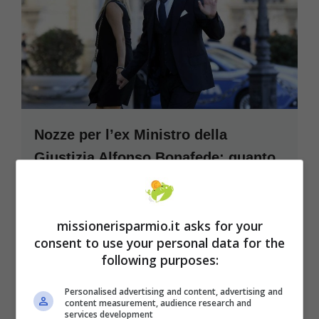
Nozze per l’ex Ministro della
Giustizia Alfonso Bonafede: quanto
costa affittare per una sera la villa
del ricevimento
missionerisparmio.it asks for your
L’ex Ministro della Giustizia Alfonso Bonafede
consent to use your personal data for the
si sposa. Ecco dove si terrà il matrimonio e ...
following purposes:
Leggi tutto
Personalised advertising and content, advertising and
content measurement, audience research and
31 Agosto 2021
services development