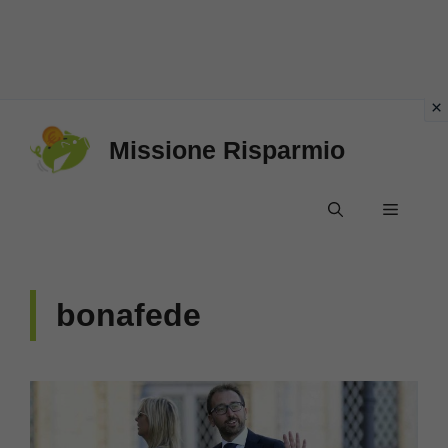
Vai
Missione Risparmio
al
contenuto
Menu
bonafede