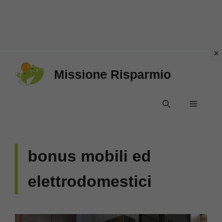
Vai
Missione Risparmio
al
contenuto
Menu
bonus mobili ed
elettrodomestici