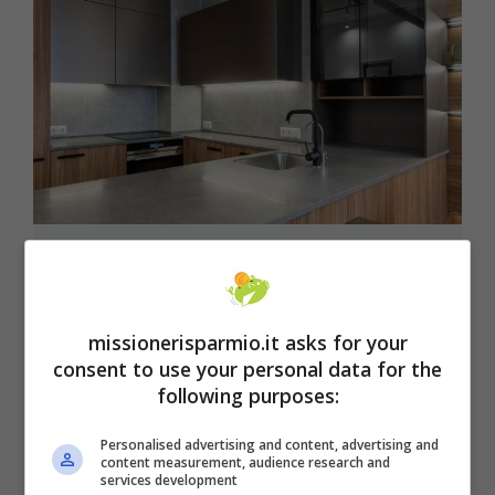
Bonus mobili ed elettrodomestici, al
Governo è venuto il braccino corto
missionerisparmio.it asks for your
Il limite di spesa per il bonus mobili ed
consent to use your personal data for the
elettrodomestici nel 2022 scende da 16mila ...
following purposes:
Leggi tutto
Personalised advertising and content, advertising and
content measurement, audience research and
15 Novembre 2021
services development