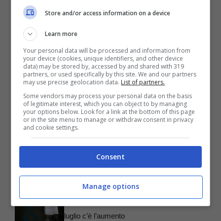
Store and/or access information on a device
Learn more
Your personal data will be processed and information from
your device (cookies, unique identifiers, and other device
data) may be stored by, accessed by and shared with 319
Articoli recenti
partners, or used specifically by this site. We and our partners
may use precise geolocation data.
List of partners.
Pensioni, come calcolare i
Some vendors may process your personal data on the basis
prossimi aumenti
of legitimate interest, which you can object to by managing
your options below. Look for a link at the bottom of this page
Rottamazione fiscale,
or in the site menu to manage or withdraw consent in privacy
and cookie settings.
attenzione al modulo da
usare
Consent
Passaporti, come devi
sapere quest’anno prima di
partire per le vacanze
Manage options
Pensioni d’invalidità, a
luglio c’è l’aumento