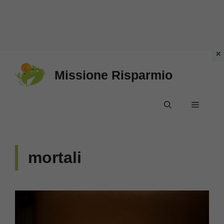
Vai
Missione Risparmio
al
contenuto
Menu
mortali