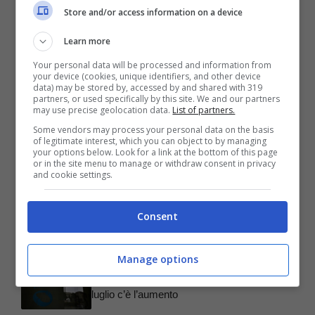
Store and/or access information on a device
Learn more
Your personal data will be processed and information from
your device (cookies, unique identifiers, and other device
data) may be stored by, accessed by and shared with 319
Articoli recenti
partners, or used specifically by this site. We and our partners
Pensioni, come calcolare i
may use precise geolocation data.
List of partners.
prossimi aumenti
Some vendors may process your personal data on the basis
of legitimate interest, which you can object to by managing
Rottamazione fiscale,
your options below. Look for a link at the bottom of this page
or in the site menu to manage or withdraw consent in privacy
attenzione al modulo da
and cookie settings.
usare
Passaporti, come devi
Consent
sapere quest’anno prima di
partire per le vacanze
Manage options
Pensioni d’invalidità, a
luglio c’è l’aumento