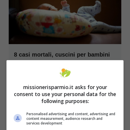
8 casi mortali, cuscini per bambini
ritirati dal mercato. Artsana e Chicco
“Non usateli in alcun modo”
Attenzione a cosa comprate per i vostri
missionerisparmio.it asks for your
bambini. Questi cuscini sono stati ritirati dal
consent to use your personal data for the
following purposes:
mercato ...
Leggi tutto
Personalised advertising and content, advertising and
26 Settembre 2021
content measurement, audience research and
services development