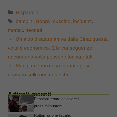
Categorie
Risparmio
Tag
bambini
,
Boppy
,
cuscino
,
incidenti
,
mortali
,
neonati
Un altro disastro arriva dalla Cina: questa
volta è economico. E le conseguenze,
ancora una volta possono toccare tutti
Mangiare fuori casa, quanto pesa
davvero sulle nostre tasche
Articoli recenti
Pensioni, come calcolare i
prossimi aumenti
Rottamazione fiscale,