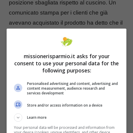
posizione sbagliata rispetto al cuscino. Un
comunicato stampa per i clienti che già
avevano acquistato il prodotto ha detto che il
cuscino non deve essere in alcun modo
utilizzato per il sonno del neonato e senza la
supervisione di un adulto. C’è un altissimo
missionerisparmio.it asks for your
consent to use your personal data for the
rischio che muovendosi nel sonno o
following purposes:
trovandosi con la testa tra il cuscino e il letto
o una qualcunque altra superficie, il bebé
Personalised advertising and content, advertising and
content measurement, audience research and
possa trovarsi impossibilitato a respirare.
services development
Store and/or access information on a device
Learn more
Your personal data will be processed and information from
your device (cookies, unique identifiers, and other device