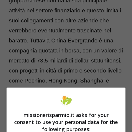
gruppo cinese non ha la sua principale
attività nel settore finanziario e questo limita i
suoi collegamenti con altre aziende che
verrebbero eventualmente trascinate nel
baratro. Tuttavia China Evergrande è una
compagnia quotata in borsa, con un valore di
mercato di 73,5 miliardi di dollari statunitensi,
con progetti in città di primo e secondo livello
come Pechino, Hong Kong, Shanghai e
Shenzhen. La caduta di un simile gigante
non può non portare delle conseguenze.
missionerisparmio.it asks for your
consent to use your personal data for the
following purposes: