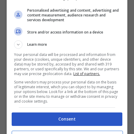
Personalised advertising and content, advertising and
content measurement, audience research and
services development
Store and/or access information on a device
Learn more
Your personal data will be processed and information from
your device (cookies, unique identifiers, and other device
Leggi anche:
Finanziamento della guerra
data) may be stored by, accessed by and shared with 319
partners, or used specifically by this site. We and our partners
d’Etiopia e altre tasse: quanto ci
may use precise geolocation data.
List of partners.
Some vendors may process your personal data on the basis
costerebbe oggi la benzina senza le
of legitimate interest, which you can object to by managing
your options below. Look for a link at the bottom of this page
accise
or in the site menu to manage or withdraw consent in privacy
and cookie settings.
Consent