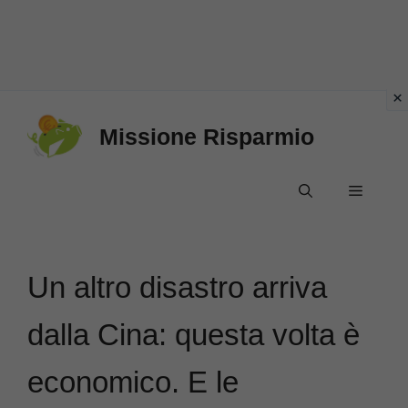
Vai
Missione Risparmio
al
contenuto
Menu
Un altro disastro arriva
dalla Cina: questa volta è
economico. E le