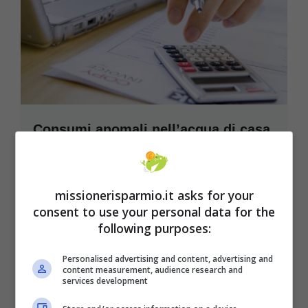
Consumi anomali nell’acqua di casa,
come ti puoi tutelare da bollette folli
Vi è arrivata una bolletta dall’importo folle a
missionerisparmio.it asks for your
casa e non ne conoscete l’origine? Potreste ...
consent to use your personal data for the
Leggi tutto
following purposes:
22 Agosto 2021
Personalised advertising and content, advertising and
content measurement, audience research and
services development