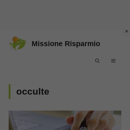
Vai
Missione Risparmio
al
contenuto
Menu
occulte