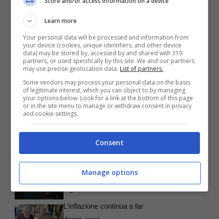
Store and/or access information on a device
Learn more
Your personal data will be processed and information from
your device (cookies, unique identifiers, and other device
Articoli recenti
data) may be stored by, accessed by and shared with 319
Pensioni, come calcolare i
partners, or used specifically by this site. We and our partners
may use precise geolocation data.
List of partners.
prossimi aumenti
Some vendors may process your personal data on the basis
Rottamazione fiscale,
of legitimate interest, which you can object to by managing
your options below. Look for a link at the bottom of this page
attenzione al modulo da
or in the site menu to manage or withdraw consent in privacy
and cookie settings.
usare
Passaporti, come devi
Consent
sapere quest’anno prima di
partire per le vacanze
Manage options
Pensioni d’invalidità, a
luglio c’è l’aumento
L’inflazione continua a far