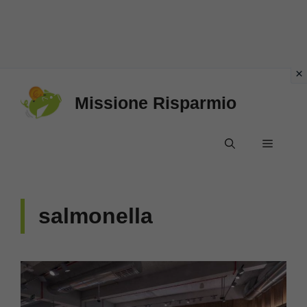
Vai
Missione Risparmio
al
contenuto
Menu
salmonella