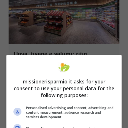
Uova, tisane e salumi: ritiri
d’urgenza dal commercio
Sono stati ritirati dal commercio tutta una serie
missionerisparmio.it asks for your
di prodotti di comune utilizzo dei consumatori
consent to use your personal data for the
...
Leggi tutto
following purposes:
21 Novembre 2021
Personalised advertising and content, advertising and
content measurement, audience research and
services development