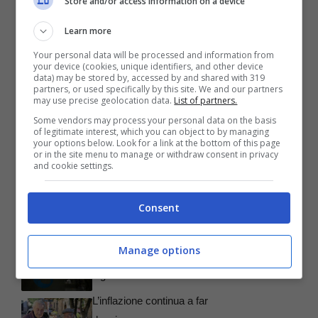
Store and/or access information on a device
Learn more
Your personal data will be processed and information from
your device (cookies, unique identifiers, and other device
Articoli recenti
data) may be stored by, accessed by and shared with 319
Pensioni, come calcolare i
partners, or used specifically by this site. We and our partners
may use precise geolocation data.
List of partners.
prossimi aumenti
Some vendors may process your personal data on the basis
Rottamazione fiscale,
of legitimate interest, which you can object to by managing
your options below. Look for a link at the bottom of this page
attenzione al modulo da
or in the site menu to manage or withdraw consent in privacy
and cookie settings.
usare
Passaporti, come devi
Consent
sapere quest’anno prima di
partire per le vacanze
Manage options
Pensioni d’invalidità, a
luglio c’è l’aumento
L’inflazione continua a far