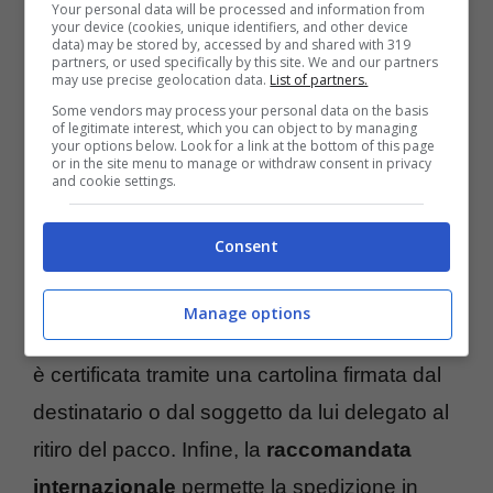
chi invia il documento viene consegnata una
Your personal data will be processed and information from
your device (cookies, unique identifiers, and other device
cartolina firmata dal destinatario. In caso di
data) may be stored by, accessed by and shared with 319
partners, or used specifically by this site. We and our partners
mancata consegna, la raccomandata sarà
may use precise geolocation data.
List of partners.
restituita al mittente senza costi aggiuntivi.
Some vendors may process your personal data on the basis
of legitimate interest, which you can object to by managing
your options below. Look for a link at the bottom of this page
C’è poi il servizio
raccomandata 1 in
or in the site menu to manage or withdraw consent in privacy
and cookie settings.
contrassegno:
il pacco o la lettera vengono
consegnati al destinatario solo quando
Consent
questo paga al postino l’importo indicato sul
modulo di accettazione. In caso contrario, il
Manage options
pacco ritorna indietro. L’avvenuta consegna
è certificata tramite una cartolina firmata dal
destinatario o dal soggetto da lui delegato al
ritiro del pacco. Infine, la
raccomandata
internazionale
permette la spedizione in