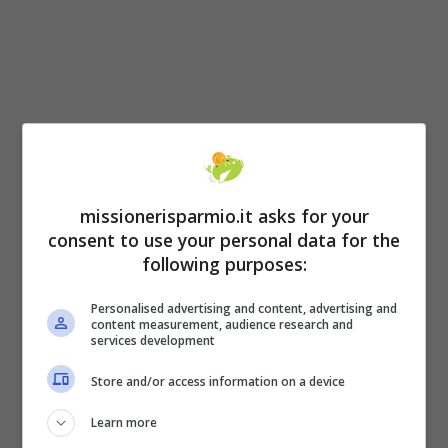
missionerisparmio.it asks for your
consent to use your personal data for the
following purposes:
Le varie raccomandate
Personalised advertising and content, advertising and
content measurement, audience research and
services development
Una garanzia maggiore è fornita dal servizio
Raccomandata 1 con prova di consegna:
Store and/or access information on a device
per dare prova dell’avvenuta consegna,
a
Learn more