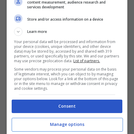
content measurement, audience research and
services development
Store and/or access information on a device
Learn more
Your personal data will be processed and information from
your device (cookies, unique identifiers, and other device
data) may be stored by, accessed by and shared with 319
partners, or used specifically by this site. We and our partners
may use precise geolocation data.
List of partners.
Some vendors may process your personal data on the basis
of legitimate interest, which you can object to by managing
your options below. Look for a link at the bottom of this page
Leggi anche:
Bonus mamma, corsa
or in the site menu to manage or withdraw consent in privacy
and cookie settings.
contro il tempo per richiederlo: quando
scade
Consent
Oneri impropri
Manage options