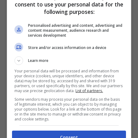
precedente, tra 3,55 e 3,65 dollari.
consent to use your personal data for the
following purposes:
Personalised advertising and content, advertising and
content measurement, audience research and
services development
Store and/or access information on a device
Learn more
Your personal data will be processed and information from
your device (cookies, unique identifiers, and other device
data) may be stored by, accessed by and shared with 319
partners, or used specifically by this site. We and our partners
may use precise geolocation data.
List of partners.
Some vendors may process your personal data on the basis
Leggi anche:
Contributi minimi INPGI
of legitimate interest, which you can object to by managing
your options below. Look for a link at the bottom of this page
2021, a breve la scadenza: come pagare
or in the site menu to manage or withdraw consent in privacy
and cookie settings.
I dati
Consent