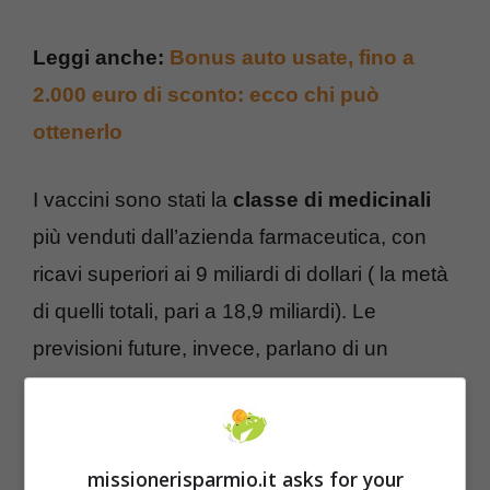
Leggi anche:
Bonus auto usate, fino a
2.000 euro di sconto: ecco chi può
ottenerlo
I vaccini sono stati la
classe di medicinali
più venduti dall’azienda farmaceutica, con
ricavi superiori ai 9 miliardi di dollari ( la metà
di quelli totali, pari a 18,9 miliardi). Le
previsioni future, invece, parlano di un
aumento di utile per azione diluito, compreso
tra 3,95 dollari e 4,05 dollari, in aumento
rispetto alle prospettive contenute nel report
missionerisparmio.it asks for your