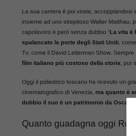
La sua carriera è poi virata, accoppiandosi a
insieme ad uno strepitoso Walter Matthau,
capolavoro è però senza dubbio “
La vita è 
spalancato le porte degli Stati Uniti
, come
Tv, come il David Letterman Show. Sempre 
film italiano più costoso della storia
, pur
Oggi il poliedrico toscano ha ricevuto un gr
cinematografico di Venezia,
ma quanto è ar
dubbio il suo è un patrimonio da Oscar”, 
Quanto guadagna oggi Robe