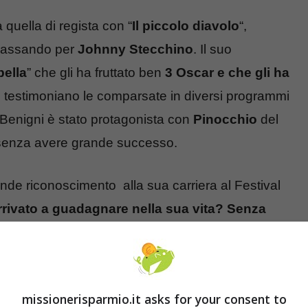
 quella di regista con “
Il piccolo diavolo
“,
 passando per
Johnny Stecchino
. Il suo
bella
” che gli ha fruttato ben
3 Oscar e che gli ha
 testimoniano le comparsate in diversi programmi
Benigni è stato protagonista con
Pinocchio
del
 senza avere grande successo.
ande riconoscimento alla sua carriera al Festival
rivato a guadagnare nella sua vita? Senza
visti i compensi che riceve.
rto Benigni
missionerisparmio.it asks for your consent to