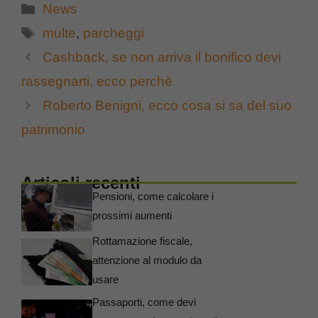
Categorie
News
Tag
multe
,
parcheggi
Cashback, se non arriva il bonifico devi
rassegnarti, ecco perchè
Roberto Benigni, ecco cosa si sa del suo
patrimonio
Articoli recenti
Pensioni, come calcolare i
prossimi aumenti
Rottamazione fiscale,
attenzione al modulo da
usare
Passaporti, come devi