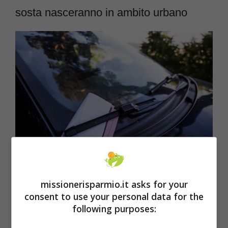
sosta nasceranno in ambito urbano
multa (foto Adobestock)
missionerisparmio.it asks for your
consent to use your personal data for the
LEGGI ANCHE:
672 euro per un divieto di
following purposes:
sosta: le multe del nuovo Codice della