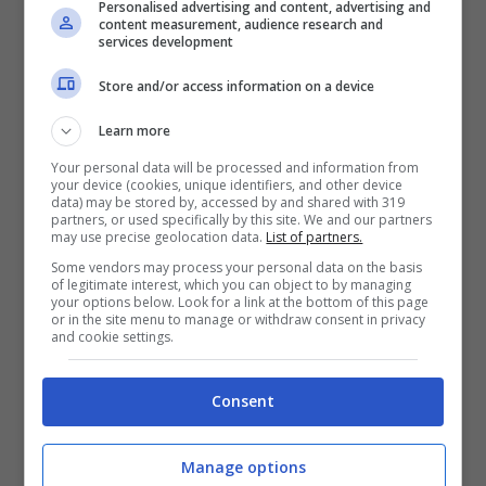
Personalised advertising and content, advertising and
Strada sono pesantissime. Tutto quello
content measurement, audience research and
services development
che devi sapere
Store and/or access information on a device
Il decreto Infrastrutture prevede di
Learn more
assegnare ai comuni la possibilità di
Your personal data will be processed and information from
your device (cookies, unique identifiers, and other device
riservare aree di sosta temporanee o
data) may be stored by, accessed by and shared with 319
partners, or used specifically by this site. We and our partners
permanenti alle vetture che trasportano
may use precise geolocation data.
List of partners.
disabili o ai veicoli elettrici destinati al
Some vendors may process your personal data on the basis
of legitimate interest, which you can object to by managing
your options below. Look for a link at the bottom of this page
carico e scarico merci o al trasporto
or in the site menu to manage or withdraw consent in privacy
and cookie settings.
scolastico.
Per aiutare gli enti locali saranno
varati degli incentivi così da poter garantire la
Consent
sosta gratuita nelle aree blu alle persone con
disabilità che non trovano parcheggio nelle
Manage options