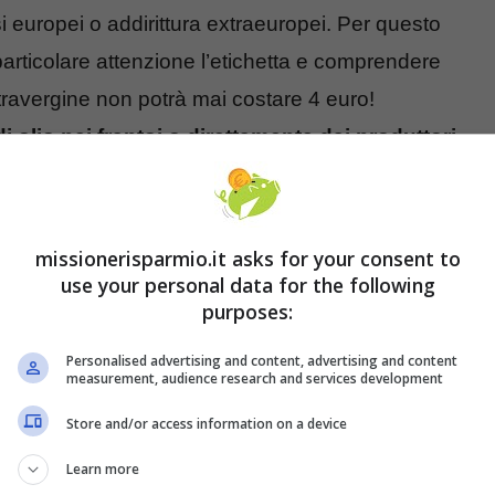
 europei o addirittura extraeuropei. Per questo
rticolare attenzione l’etichetta e comprendere
travergine non potrà mai costare 4 euro!
 olio nei frantoi o direttamente dai produttori
scendere sotto gli 8-9 euro al litro, quando
a d’arte.
missionerisparmio.it asks for your consent to
e olive, la loro spremitura a freddo e tutti i
use your personal data for the following
purposes:
a che bottiglie a prezzo stracciato nascondono
Personalised advertising and content, advertising and content
measurement, audience research and services development
 migliori da banco
Store and/or access information on a device
Learn more