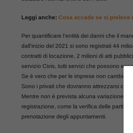
Leggi anche:
Cosa accade se si preleva 
Per quantificare l’entità dei danni che il m
dall’inizio del 2021 si sono registrati 44 milio
contratti di locazione, 2 milioni di atti pubbli
servizio Civis, tutti servizi che possono esse
Se è vero che per le imprese non cambierà nul
Sono i privati che dovranno attrezzarsi con C
Mentre non è prevista alcuna variazione per
registrazione, come la verifica delle partite I
prenotazione degli appuntamenti.