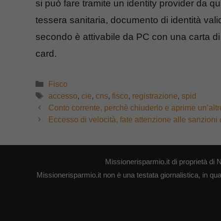
si può fare tramite un identity provider da
tessera sanitaria, documento di identità valid
secondo è attivabile da PC con una carta di i
card.
Categorie
Fisco
Tag
accesso
,
cie
,
cns
,
fisco
,
registrazione
,
spid
Conto corrente, perchè chiuderlo e aprirne un’al
Eccesso di velocità, fate attenzione alle sanzion
Missionerisparmio.it di proprietà 
Missionerisparmio.it non è una testata giornalistica, in qu