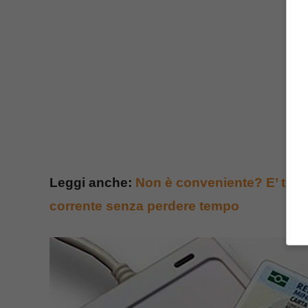
Leggi anche:
Non è conveniente? E’ temp
corrente senza perdere tempo