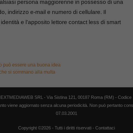
 qualsiasi persona maggiorenne in possesso di una
o, indirizzo e-mail e numero di cellulare. Il
dentità e l’apposito lettore contact less di smart
tro può essere una buona idea
i che si sommano alla multa
di NEXTMEDIAWEB SRL - Via Sistina 121, 00187 Roma (RM) - Codice F
anto viene aggiornato senza alcuna periodicità. Non può pertanto consid
07.03.2001
Copyright ©2026 - Tutti i diritti riservati -
Contattaci