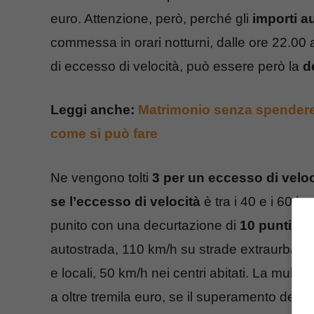
euro. Attenzione, però, perché gli
importi 
commessa in orari notturni, dalle ore 22.00
di eccesso di velocità, può essere però la
d
Leggi anche:
Matrimonio senza spendere 
come si può fare
Ne vengono tolti
3 per un eccesso di veloc
se l’eccesso di velocità
è tra i 40 e i 60 km
punito con una decurtazione di
10 punti
. I
autostrada, 110 km/h su strade extraurbane 
e locali, 50 km/h nei centri abitati. La multa p
a oltre tremila euro, se il superamento del 