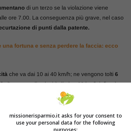
aumentano
di un terzo se la violazione viene
 alle ore 7.00. La conseguenza più grave, nel caso
ecurtazione di punti dalla patente.
una fortuna e senza perdere la faccia: ecco
ità
che va dai 10 ai 40 km/h; ne vengono tolti
6
/h; l’eccesso di velocità di oltre 60 km/h infine è
n Italia, la velocità massima è 130 km/h in
principali, 90 km/h nelle extraurbane secondarie
er chi non rispetta i limiti in Italia varia da euro 41
missionerisparmio.it asks for your consent to
use your personal data for the following
limite eccede i 60 Km/h.La possibile decurtazione
purposes: