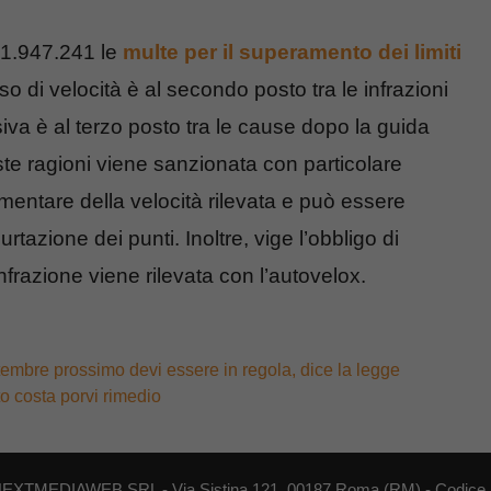
e 1.947.241 le
multe per il superamento dei limiti
so di velocità è al secondo posto tra le infrazioni
iva è al terzo posto tra le cause dopo la guida
te ragioni viene sanzionata con particolare
umentare della velocità rilevata e può essere
azione dei punti. Inoltre, vige l’obbligo di
frazione viene rilevata con l’autovelox.
tembre prossimo devi essere in regola, dice la legge
to costa porvi rimedio
di NEXTMEDIAWEB SRL - Via Sistina 121, 00187 Roma (RM) - Codice F