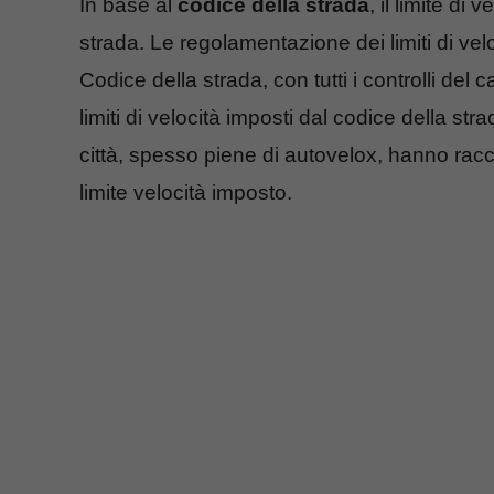
In base al
codice della strada
, il limite di
strada. Le regolamentazione dei limiti di veloc
Codice della strada, con tutti i controlli del c
limiti di velocità imposti dal codice della stra
città, spesso piene di autovelox, hanno racco
limite velocità imposto.