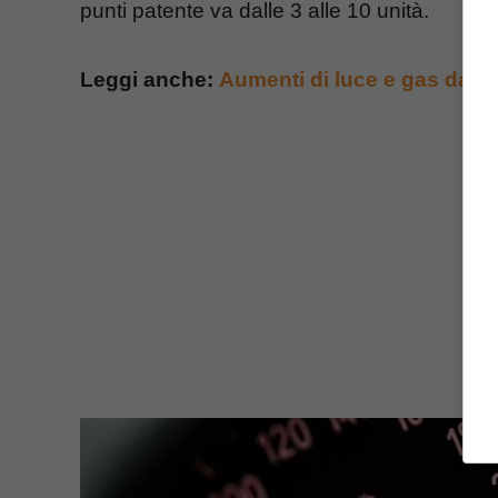
punti patente va dalle 3 alle 10 unità.
Leggi anche:
Aumenti di luce e gas dal 1