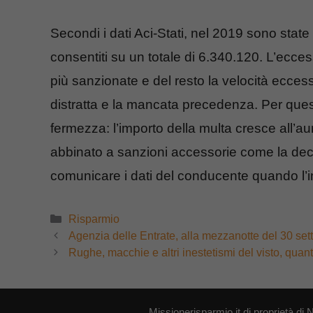
Secondi i dati Aci-Stati, nel 2019 sono stat
consentiti su un totale di 6.340.120. L’ecces
più sanzionate e del resto la velocità eccess
distratta e la mancata precedenza. Per ques
fermezza: l’importo della multa cresce all’a
abbinato a sanzioni accessorie come la decurt
comunicare i dati del conducente quando l’in
Categorie
Risparmio
Agenzia delle Entrate, alla mezzanotte del 30 set
Rughe, macchie e altri inestetismi del visto, quan
Missionerisparmio.it di proprietà 