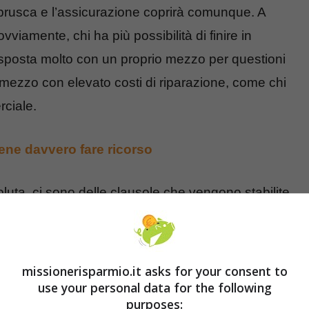
 brusca e l’assicurazione coprirà comunque. A
viamente, chi ha più possibilità di finire in
si sposta molto con un proprio mezzo per questioni
ezzo con elevato costi di riparazione, come chi
rciale.
viene davvero fare ricorso
luta, ci sono delle clausole che vengono stabilite
i in cui, secondo contratto, il diritto di rimborso
 il risarcimento:
missionerisparmio.it asks for your consent to
 una patente in corso di validità;
use your personal data for the following
purposes:
tto effetto di sostanze stupefacenti o in stato di