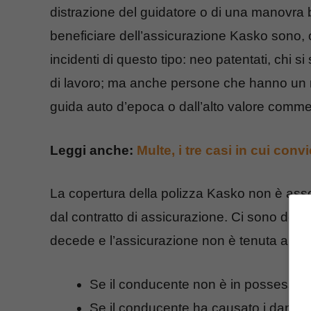
distrazione del guidatore o di una manovra
beneficiare dell’assicurazione Kasko sono, ov
incidenti di questo tipo: neo patentati, chi 
di lavoro; ma anche persone che hanno un m
guida auto d’epoca o dall’alto valore comme
Leggi anche:
Multe, i tre casi in cui con
La copertura della polizza Kasko non è asso
dal contratto di assicurazione. Ci sono dei cas
decede e l’assicurazione non è tenuta a dare
Se il conducente non è in possesso di
Se il conducente ha causato i danni so