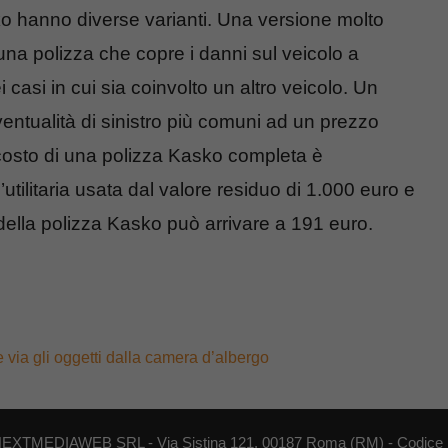
ko hanno diverse varianti. Una versione molto
 una polizza che copre i danni sul veicolo a
 casi in cui sia coinvolto un altro veicolo. Un
ntualità di sinistro più comuni ad un prezzo
 costo di una polizza Kasko completa è
utilitaria usata dal valore residuo di 1.000 euro e
 della polizza Kasko può arrivare a 191 euro.
e via gli oggetti dalla camera d’albergo
di NEXTMEDIAWEB SRL - Via Sistina 121, 00187 Roma (RM) - Codice F