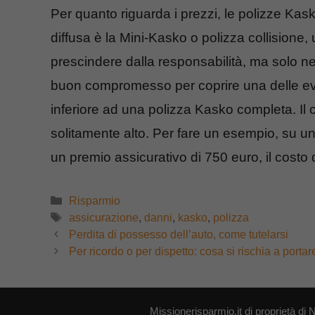
Per quanto riguarda i prezzi, le polizze Kas
diffusa è la Mini-Kasko o polizza collisione,
prescindere dalla responsabilità, ma solo nei
buon compromesso per coprire una delle eve
inferiore ad una polizza Kasko completa. Il
solitamente alto. Per fare un esempio, su un’
un premio assicurativo di 750 euro, il costo
Categorie
Risparmio
Tag
assicurazione
,
danni
,
kasko
,
polizza
Perdita di possesso dell’auto, come tutelarsi
Per ricordo o per dispetto: cosa si rischia a portar
Missionerisparmio.it di proprietà 