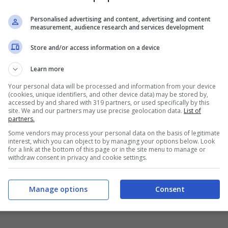
Personalised advertising and content, advertising and content
measurement, audience research and services development
tribuibile ad animali od oggetti trasportati;
Store and/or access information on a device
i intenzionalmente: in questo caso di configura
lla compagnia
;
Learn more
 atmosferici o atti vandalici.
Your personal data will be processed and information from your device
(cookies, unique identifiers, and other device data) may be stored by,
accessed by and shared with 319 partners, or used specifically by this
site. We and our partners may use precise geolocation data.
List of
derivati da eveti atmosferici o atti vandalici di
partners.
assicurative per una tariffa maggiorata. Per
Some vendors may process your personal data on the basis of legitimate
interest, which you can object to by managing your options below. Look
for a link at the bottom of this page or in the site menu to manage or
 dedicate.
withdraw consent in privacy and cookie settings.
Manage options
Consent