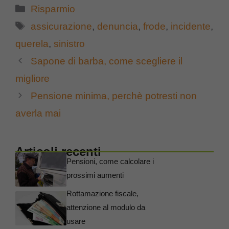
Categorie
Risparmio
Tag
assicurazione
,
denuncia
,
frode
,
incidente
,
querela
,
sinistro
Sapone di barba, come scegliere il
migliore
Pensione minima, perchè potresti non
averla mai
Articoli recenti
Pensioni, come calcolare i
prossimi aumenti
Rottamazione fiscale,
attenzione al modulo da
usare