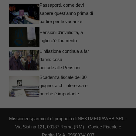
Passaporti, come devi
sapere quest’anno prima di
partire per le vacanze
Pensioni d’invalidità, a
luglio c’è l’aumento
L’inflazione continua a far
danni: cosa
accade alle Pensioni
Scadenza fiscale del 30
giugno: a chi interessa e
perché è importante
Missionerisparmio.it di proprietà di NEXTMEDIAWEB SRL -
Via Sistina 121, 00187 Roma (RM) - Codice Fiscale e
Partita I.V.A. 09689341007