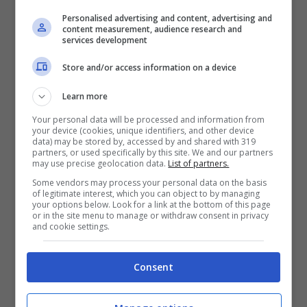
Personalised advertising and content, advertising and
Contemporaneamente però il tempo a
content measurement, audience research and
services development
disposizione per sporgere querela è molto
Store and/or access information on a device
breve: va proposta entro 3 mesi dalla notizia
del fatto reato, ovvero della presa di
Learn more
coscienza da parte della società di
Your personal data will be processed and information from
your device (cookies, unique identifiers, and other device
assicurazione della frode ai suoi danni.
data) may be stored by, accessed by and shared with 319
partners, or used specifically by this site. We and our partners
may use precise geolocation data.
List of partners.
Some vendors may process your personal data on the basis
of legitimate interest, which you can object to by managing
your options below. Look for a link at the bottom of this page
or in the site menu to manage or withdraw consent in privacy
and cookie settings.
Consent