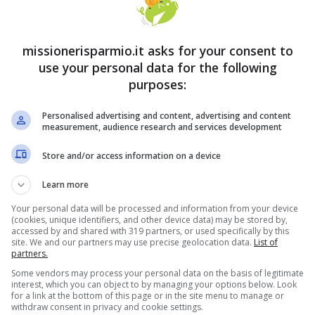
 174 per cento, a Roma del 56 per cento, a Napoli
to, ma in alcuni comuni potrebbe schizzare a più
missionerisparmio.it asks for your consent to
use your personal data for the following
purposes:
l rischio di una stangata
Personalised advertising and content, advertising and content
measurement, audience research and services development
Store and/or access information on a device
Learn more
Your personal data will be processed and information from your device
(cookies, unique identifiers, and other device data) may be stored by,
accessed by and shared with 319 partners, or used specifically by this
site. We and our partners may use precise geolocation data.
List of
partners.
Some vendors may process your personal data on the basis of legitimate
interest, which you can object to by managing your options below. Look
for a link at the bottom of this page or in the site menu to manage or
withdraw consent in privacy and cookie settings.