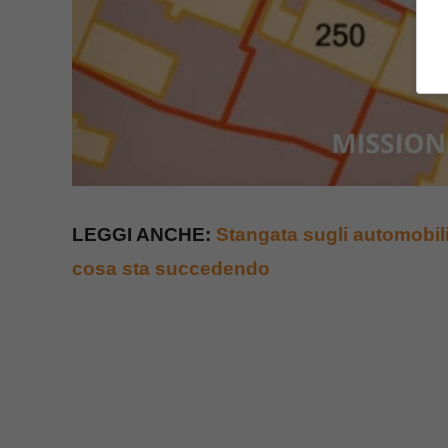
LEGGI ANCHE:
Stangata sugli automobilis
cosa sta succedendo