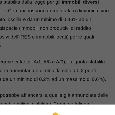
a stabilita dalla legge per gli
immobili diversi
%
e i Comuni possono aumentarla o diminuirla sino
anto, oscillare da un minimo di 0,46% ad un
ispecie (immobili non produttivi di reddito
sivi dell’IRES e immobili locati) per le quali
%.
gorie catastali A/1, A/8 e A/9), l’aliquota stabilita
ono aumentarla o diminuirla sino a 0,2 punti
lare da un minimo di 0,2% ad un massimo di 0,6%).
potrebbe affiancarsi a quelle già annunciate delle
occhio milioni di italiani. Come sottolinea il
ri catastali potrebbe portare un media Milano a un