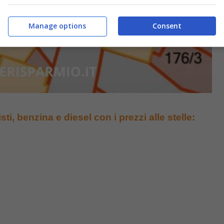
Manage options
Consent
ti, benzina e diesel con i prezzi alle stelle: