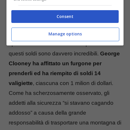
Consent
Manage options
I particolari su come sono stati presi tutti
questi soldi sono davvero incredibili.
George
Clooney ha affittato un furgone per
prenderli ed ha riempito di soldi 14
valigiette
, ciascuna con 1 milion di dollari.
Come ha scherzosamente osservato, gli
addetti alla sicurezza “si stavano cagando
addosso” a causa della grande
responsabilità di trasportare una montagna di