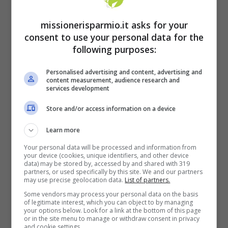
missionerisparmio.it asks for your
consent to use your personal data for the
following purposes:
Personalised advertising and content, advertising and
George Clooney (foto Adobestock)
content measurement, audience research and
services development
LEGGI ANCHE:
Pagamento anticipato
Store and/or access information on a device
delle pensioni, puoi già recarti in Posta
Learn more
per il prelievo
Your personal data will be processed and information from
your device (cookies, unique identifiers, and other device
data) may be stored by, accessed by and shared with 319
partners, or used specifically by this site. We and our partners
may use precise geolocation data.
List of partners.
Some vendors may process your personal data on the basis
of legitimate interest, which you can object to by managing
your options below. Look for a link at the bottom of this page
or in the site menu to manage or withdraw consent in privacy
and cookie settings.