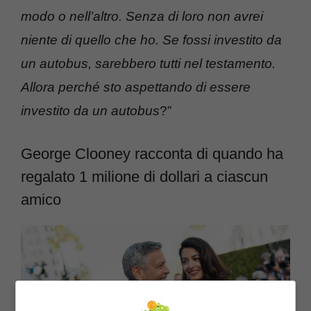
modo o nell’altro. Senza di loro non avrei
niente di quello che ho. Se fossi investito da
un autobus, sarebbero tutti nel testamento.
Allora perché sto aspettando di essere
investito da un autobus
?”
George Clooney racconta di quando ha
regalato 1 milione di dollari a ciascun
amico