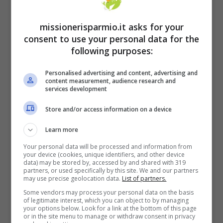
casa gestito da Consap, la concessionaria
pubblica dei servizi assicurativi, nel caso in
missionerisparmio.it asks for your
consent to use your personal data for the
cui si richieda un finanziamento tra l’80 e il
following purposes:
100% del valore dell’immobile dato in
garanzia. Quando la richiesta di
Personalised advertising and content, advertising and
content measurement, audience research and
services development
agevolazione passa dalla banca alla
Consap
, è probabile che il finanziamento
Store and/or access information on a device
venga concesso dopo valutazione dei
Learn more
requisiti di reddito.
Your personal data will be processed and information from
your device (cookies, unique identifiers, and other device
data) may be stored by, accessed by and shared with 319
partners, or used specifically by this site. We and our partners
may use precise geolocation data.
List of partners.
Some vendors may process your personal data on the basis
of legitimate interest, which you can object to by managing
your options below. Look for a link at the bottom of this page
or in the site menu to manage or withdraw consent in privacy