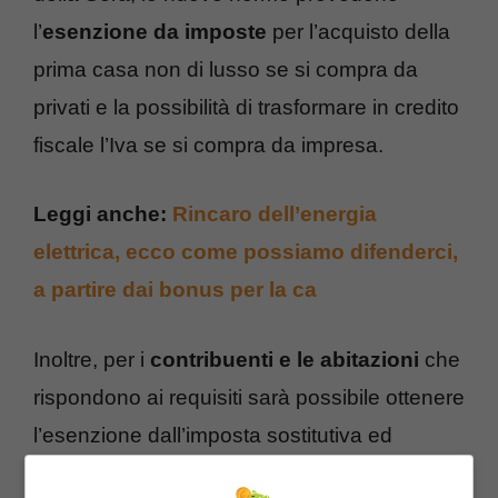
l’
esenzione da imposte
per l’acquisto della
prima casa non di lusso se si compra da
privati e la possibilità di trasformare in credito
fiscale l’Iva se si compra da impresa.
Leggi anche:
Rincaro dell’energia
elettrica, ecco come possiamo difenderci,
a partire dai bonus per la ca
Inoltre, per i
contribuenti e le abitazioni
che
rispondono ai requisiti sarà possibile ottenere
l’esenzione dall’imposta sostitutiva ed
accedere al Fondo di garanzia mutui prima