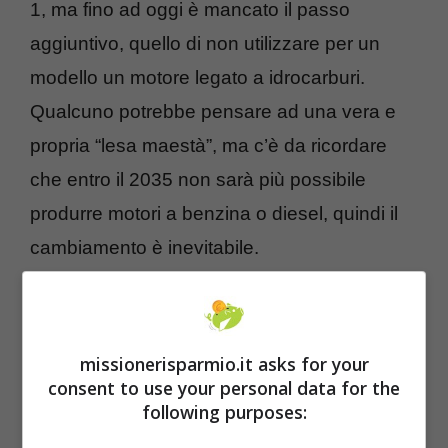
1, ma fino ad oggi è mancato il passo
aggiuntivo, quello di non utilizzare per un
modello un motore legato a idrocarburi.
Qualcuno potrebbe pensare ad una vera e
propria “lesa maestà”, ma c’è da ricordare
che entro il 2035 non sarà più possibile
produrre motori a benzina o diesel, quindi il
cambiamento è inevitabile.
Perché la Ferrari ha scelto la società di
Ive per disegnare la prima Ferrari
missionerisparmio.it asks for your
elettrica
consent to use your personal data for the
following purposes: