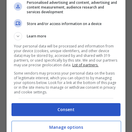
Personalised advertising and content, advertising and
content measurement, audience research and
services development
Store and/or access information on a device
Learn more
Your personal data will be processed and information from
your device (cookies, unique identifiers, and other device
data) may be stored by, accessed by and shared with 319
partners, or used specifically by this site. We and our partners
may use precise geolocation data.
List of partners.
Apple (foto Adobestock)
Some vendors may process your personal data on the basis
of legitimate interest, which you can object to by managing
your options below. Look for a link at the bottom of this page
LEGGI ANCHE:
Furti d’auto, presto sarà
or in the site menu to manage or withdraw consent in privacy
and cookie settings.
impossibile rubarle: ecco cosa sta già
accadendo con i nuovi modelli Mercedes
Consent
Ive ha scelto il nome
LoveFrom
per la sua
Manage options