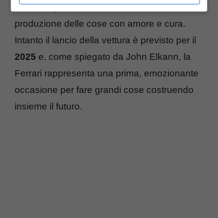
società ispirato da Steve Jobs sulla
produzione delle cose con amore e cura.
Intanto il lancio della vettura è previsto per il
2025
e, come spiegato da John Elkann, la
Ferrari rappresenta una prima, emozionante
occasione per fare grandi cose costruendo
insieme il futuro.