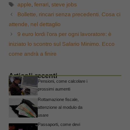
Tag
apple
,
ferrari
,
steve jobs
Bollette, rincari senza precedenti. Cosa ci
attende, nel dettaglio
9 euro lordi l’ora per ogni lavoratore: è
iniziato lo scontro sul Salario Minimo. Ecco
come andrà a finire
Articoli recenti
Pensioni, come calcolare i
prossimi aumenti
Rottamazione fiscale,
attenzione al modulo da
usare
Passaporti, come devi