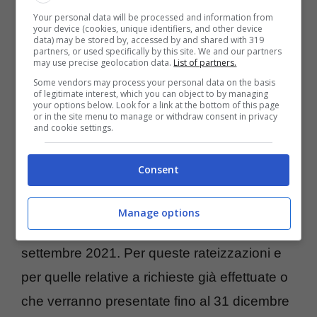
Your personal data will be processed and information from
your device (cookies, unique identifiers, and other device
data) may be stored by, accessed by and shared with 319
partners, or used specifically by this site. We and our partners
may use precise geolocation data.
List of partners.
Some vendors may process your personal data on the basis
of legitimate interest, which you can object to by managing
your options below. Look for a link at the bottom of this page
or in the site menu to manage or withdraw consent in privacy
and cookie settings.
Per le dilazioni concesse dopo l’8 marzo
Consent
2020, il termine di pagamento delle rate in
scadenza nel periodo di
sospensione della
Manage options
riscossione
è rimasto fissato al 30
settembre 2021. Per queste rateizzazioni e
per quelle relative a richieste già effettuate o
che verranno presentate fino al 31 dicembre