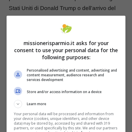
Stati Uniti di Donald Trump o dell’arrivo del
Covid-19. L’orario di lavoro sarà di 35,5 ore
alla settimana per 2 mesi, in cui non si dovrà
fare altro che visionare tutte le 33 stagioni
missionerisparmio.it asks for your
della serie animata episodio per episodio e
consent to use your personal data for the
following purposes:
annotare le puntante più pertinenti alla
ricerca per poi interfacciarsi con degli esperti
Personalised advertising and content, advertising and
content measurement, audience research and
che creeranno una lista di possibili scenari
services development
futuri che la serie avrebbe previsto.
Store and/or access information on a device
Learn more
Your personal data will be processed and information from
your device (cookies, unique identifiers, and other device
data) may be stored by, accessed by and shared with 319
partners, or used specifically by this site. We and our partners