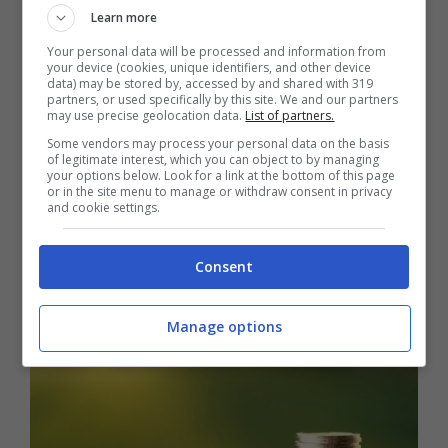
Learn more
Your personal data will be processed and information from
Ma
l’Europa dice che devi pagare di più
your device (cookies, unique identifiers, and other device
data) may be stored by, accessed by and shared with 319
partners, or used specifically by this site. We and our partners
per Rc auto e moto
. Entro 24 mesi, infatti, il
may use precise geolocation data.
List of partners.
Parlamento Europeo potrebbe eliminare
Some vendors may process your personal data on the basis
of legitimate interest, which you can object to by managing
questo “privilegio” del guidatore. “
L’obbligo
your options below. Look for a link at the bottom of this page
or in the site menu to manage or withdraw consent in privacy
assicurativo anche negli spazi privati
–
and cookie settings.
dice l’emendamento del Parlamento –
non
Consent
consentirà più ai guidatori di sospendere
la polizza
.”
Manage options