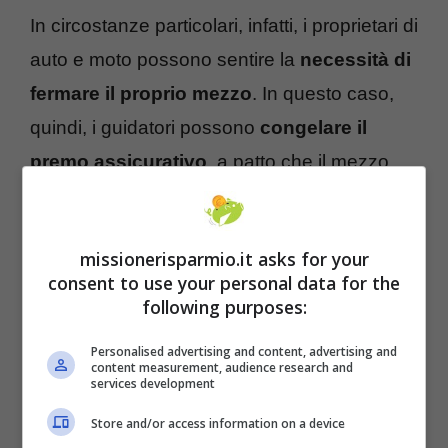
In circostanze particolari, infatti, i proprietari di
auto e moto possono sentire la
necessità di
fermare il proprio mezzo
. In questo caso,
quindi, i guidatori possono
congelare il
premo assicurativo
, a patto che il mezzo
non venga utilizzato.
missionerisparmio.it asks for your
consent to use your personal data for the
following purposes:
Personalised advertising and content, advertising and
content measurement, audience research and
services development
Store and/or access information on a device