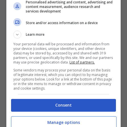
Personalised advertising and content, advertising and
content measurement, audience research and
l’immobile entro 18 mesi dalla data di
services development
conclusione dei lavori. L’acquirente può
Store and/or access information on a device
usufruire della detrazione sul prezzo di
Learn more
vendita, fino a un tetto di spesa di 96 mila
Your personal data will be processed and information from
euro.
your device (cookies, unique identifiers, and other device
data) may be stored by, accessed by and shared with 319
partners, or used specifically by this site. We and our partners
may use precise geolocation data.
List of partners.
Some vendors may process your personal data on the basis
of legitimate interest, which you can object to by managing
your options below. Look for a link at the bottom of this page
or in the site menu to manage or withdraw consent in privacy
and cookie settings.
Consent
Manage options