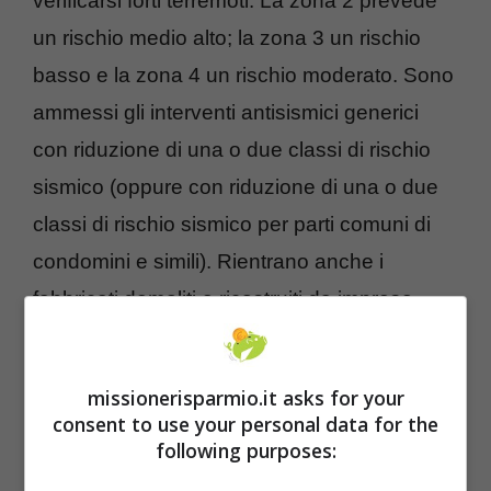
verificarsi forti terremoti. La zona 2 prevede
un rischio medio alto; la zona 3 un rischio
basso e la zona 4 un rischio moderato. Sono
ammessi gli interventi antisismici generici
con riduzione di una o due classi di rischio
sismico (oppure con riduzione di una o due
classi di rischio sismico per parti comuni di
condomini e simili). Rientrano anche i
fabbricati demoliti e ricostruiti da imprese
costruttrici e venduti entro 18 mesi ma, in
questo caso, l’agevolazione è ammessa solo
missionerisparmio.it asks for your
se l’impresa di costruzione che realizza
consent to use your personal data for the
l’intervento di demolizione e ricostruzione
following purposes:
con miglioramento antisismico cede