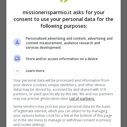
basta cercare un altro sportello e verificare
missionerisparmio.it asks for your
se il prelievo è possibile. Un altro caso
consent to use your personal data for the
following purposes:
possibile è il
superamento del limite
giornaliero di prelievi.
E’ infatti possibile
Personalised advertising and content, advertising and
content measurement, audience research and
prelevare una certa cifra di contanti ogni
services development
giorno. Il limite è inserito nel contratto
Store and/or access information on a device
stipulato con il singolo istituto di credito e
Learn more
varia da banca a banca. I massimali
Your personal data will be processed and information from
giornalieri, in genere,
non superano i 500
your device (cookies, unique identifiers, and other device
data) may be stored by, accessed by and shared with 319
euro.
partners, or used specifically by this site. We and our partners
may use precise geolocation data.
List of partners.
Some vendors may process your personal data on the basis
of legitimate interest, which you can object to by managing
your options below. Look for a link at the bottom of this page
or in the site menu to manage or withdraw consent in privacy
and cookie settings.