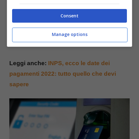
Consent
Manage options
Leggi anche:
INPS, ecco le date dei
pagamenti 2022: tutto quello che devi
sapere