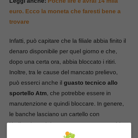
Leggi anche:
Poche lire e avrai 14 mila
euro. Ecco la moneta che faresti bene a
trovare
Infatti, può capitare che la filiale abbia finito il
denaro disponibile per quel giorno e che,
dopo una certa ora, abbia bloccato i ritiri.
Inoltre, tra le cause del mancato prelievo,
può esserci anche il
guasto tecnico allo
sportello Atm
, che potrebbe essere in
manutenzione e quindi bloccare. In genere,
le banche lasciano un cartello con
l’indicazione del guasto ma questo potrebbe
anche non accadere. Per essere tranquilli,