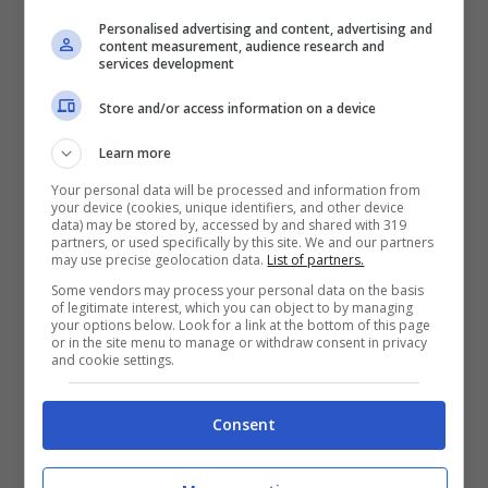
di dollari su un bond
al 2030 e il 4 aprile
Personalised advertising and content, advertising and
content measurement, audience research and
con la scadenza di
un’obbligazione da 2
services development
miliardi di dollari
.
Store and/or access information on a device
Learn more
Your personal data will be processed and information from
your device (cookies, unique identifiers, and other device
data) may be stored by, accessed by and shared with 319
partners, or used specifically by this site. We and our partners
may use precise geolocation data.
List of partners.
Some vendors may process your personal data on the basis
of legitimate interest, which you can object to by managing
your options below. Look for a link at the bottom of this page
or in the site menu to manage or withdraw consent in privacy
and cookie settings.
Consent