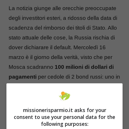
La notizia giunge alle orecchie preoccupate
degli investitori esteri, a ridosso della data di
scadenza del rimborso dei titoli di Stato. Allo
stato attuale delle cose, la Russia rischia di
dover dichiarare il default. Mercoledì 16
marzo è il giorno della verità, visto che per
Mosca scadranno
100 milioni di dollari di
pagamenti
per cedole di 2 bond russi: uno in
scadenza nel 2023 e uno del 2043. Dopo
questa data le somme che la Russia deve
pagare ai creditori vanno solo ad aumentare,
missionerisparmio.it asks for your
con il 31 marzo che si chiude con la
consent to use your personal data for the
following purposes:
scadenza del pagamento di
altri 359 milioni