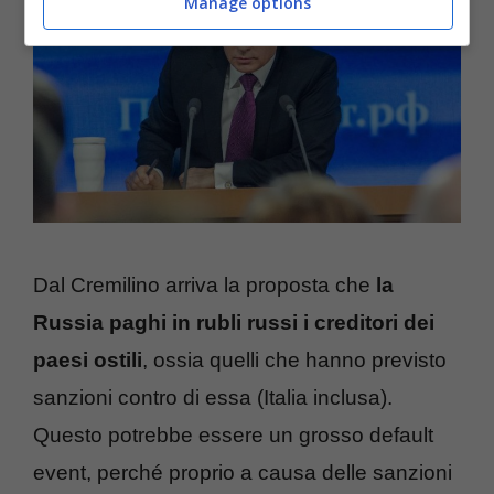
Manage options
Dal Cremilino arriva la proposta che
la
Russia paghi in rubli russi i creditori dei
paesi ostili
, ossia quelli che hanno previsto
sanzioni contro di essa (Italia inclusa).
Questo potrebbe essere un grosso default
event, perché proprio a causa delle sanzioni