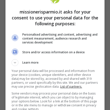
missionerisparmio.it asks for your
consent to use your personal data for the
following purposes:
Personalised advertising and content, advertising and
content measurement, audience research and
services development
Store and/or access information on a device
Con questo tasso di inflazione è evidente
Learn more
che le spese per le famiglie aumenteranno a
Your personal data will be processed and information from
livello esponenziale e in termini annui si
your device (cookies, unique identifiers, and other device
data) may be stored by, accessed by and shared with 319
calcolano
1.943,50 euro
, una cifra
partners, or used specifically by this site. We and our partners
may use precise geolocation data.
List of partners.
decisamente elevata che porta
Some vendors may process your personal data on the basis
of legitimate interest, which you can object to by managing
inevitabilmente tutti noi a cambiare le
your options below. Look for a link at the bottom of this page
or in the site menu to manage or withdraw consent in privacy
abitudini di consumo. Stando alle rilevazioni,
and cookie settings.