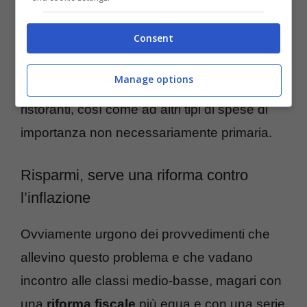
diminuisce il consumo di carne e pesce di
Consent
oltre il 16%, a vantaggio delle verdure di
stagione e al prezzo più economico. Molta
Manage options
attenzione anche ad evitare pranzi e cene in
ristoranti, così come ad altri tipi di spese di
importanza non necessariamente primaria.
Risparmi, serve una riforma contro
l’inflazione
Ovviamente urgono dei provvedimenti che
allevino questo problema e che vadano
incontro alle classi medio-basse, magari con
una
riforma fiscale
più equa e con una serie